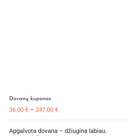
Dovanų kuponas
Price
36,00
€
–
247,00
€
range:
36,00 €
Apgalvota dovana – džiugina labiau.
through