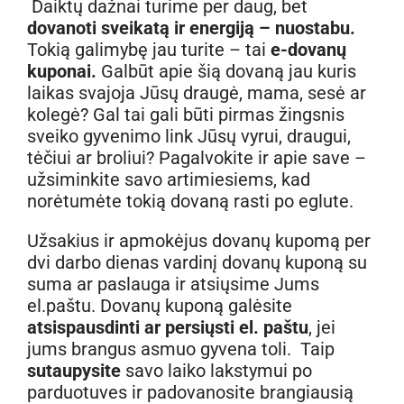
Daiktų dažnai turime per daug, bet
247,00 €
dovanoti sveikatą ir energiją – nuostabu.
Tokią galimybę jau turite – tai
e-dovanų
kuponai.
Galbūt apie šią dovaną jau kuris
laikas svajoja Jūsų draugė, mama, sesė ar
kolegė? Gal tai gali būti pirmas žingsnis
sveiko gyvenimo link Jūsų vyrui, draugui,
tėčiui ar broliui? Pagalvokite ir apie save –
užsiminkite savo artimiesiems, kad
norėtumėte tokią dovaną rasti po eglute.
Užsakius ir apmokėjus dovanų kupomą per
dvi darbo dienas vardinį dovanų kuponą su
suma ar paslauga ir atsiųsime Jums
el.paštu. Dovanų kuponą galėsite
atsispausdinti ar persiųsti el. paštu
, jei
jums brangus asmuo gyvena toli. Taip
sutaupysite
savo laiko lakstymui po
parduotuves ir padovanosite brangiausią