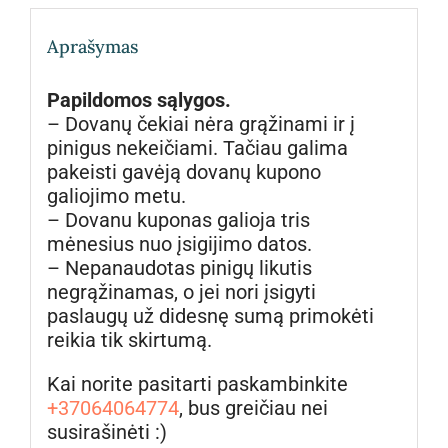
Aprašymas
Papildomos sąlygos.
– Dovanų čekiai nėra grąžinami ir į
pinigus nekeičiami. Tačiau galima
pakeisti gavėją dovanų kupono
galiojimo metu.
– Dovanu kuponas galioja tris
mėnesius nuo įsigijimo datos.
– Nepanaudotas pinigų likutis
negrąžinamas, o jei nori įsigyti
paslaugų už didesnę sumą primokėti
reikia tik skirtumą.
Kai norite pasitarti paskambinkite
+37064064774
, bus greičiau nei
susirašinėti :)