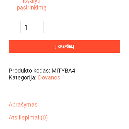
Išvalyti
pasirinkimą
produkto
kiekis:
Dovanų
Į KREPŠELĮ
kuponas
Produkto kodas:
MITYBA4
Kategorija:
Dovanos
Aprašymas
Atsiliepimai (0)