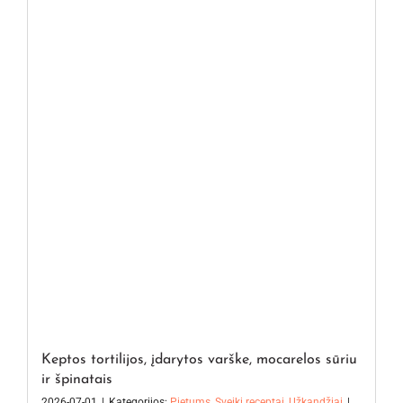
Keptos tortilijos, įdarytos varške, mocarelos sūriu
ir špinatais
2026-07-01
|
Kategorijos:
Pietums
,
Sveiki receptai
,
Užkandžiai
|