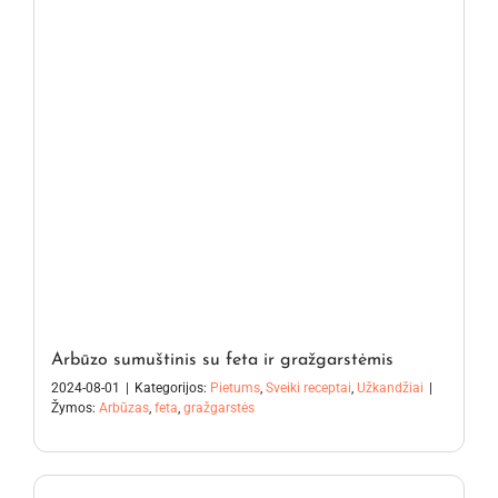
Arbūzo sumuštinis su feta ir gražgarstėmis
2024-08-01
|
Kategorijos:
Pietums
,
Sveiki receptai
,
Užkandžiai
|
Žymos:
Arbūzas
,
feta
,
gražgarstės