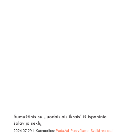
Sumuštinis su „juodaisiais ikrais“ iš ispaninio
šalavijo sėklų
2024-07-29
|
Kategorijos:
Padažai
,
Pusryčiams
,
Sveiki receptai
,