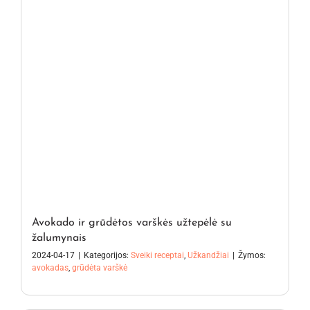
Avokado ir grūdėtos varškės užtepėlė su
žalumynais
2024-04-17
|
Kategorijos:
Sveiki receptai
,
Užkandžiai
|
Žymos:
avokadas
,
grūdėta varškė