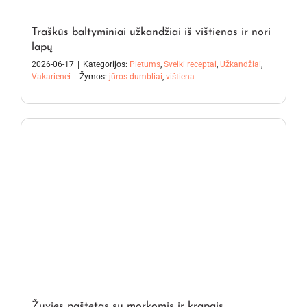
Traškūs baltyminiai užkandžiai iš vištienos ir nori
lapų
2026-06-17
|
Kategorijos:
Pietums
,
Sveiki receptai
,
Užkandžiai
,
Vakarienei
|
Žymos:
jūros dumbliai
,
vištiena
Žuvies paštetas su morkomis ir krapais