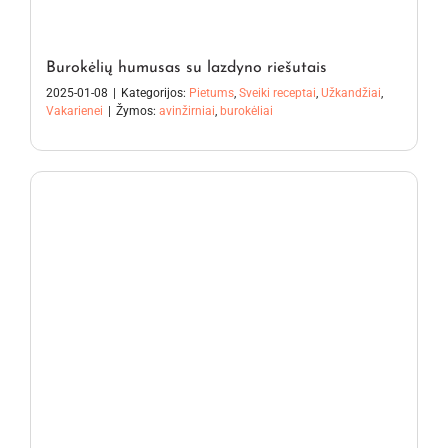
Burokėlių humusas su lazdyno riešutais
2025-01-08
|
Kategorijos:
Pietums
,
Sveiki receptai
,
Užkandžiai
,
Vakarienei
|
Žymos:
avinžirniai
,
burokėliai