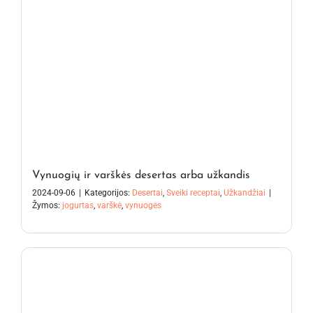
Vynuogių ir varškės desertas arba užkandis
2024-09-06
|
Kategorijos:
Desertai
,
Sveiki receptai
,
Užkandžiai
|
Žymos:
jogurtas
,
varškė
,
vynuogės