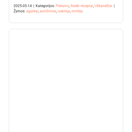
2025-05-14
|
Kategorijos:
Pietums
,
Sveiki receptai
,
Užkandžiai
|
Žymos:
agurkai
,
avinžirniai
,
cukinija
,
tortilija