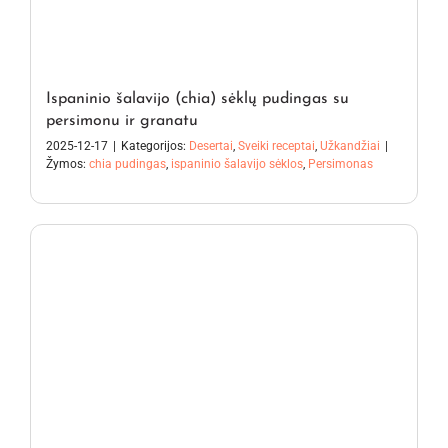
Ispaninio šalavijo (chia) sėklų pudingas su
persimonu ir granatu
2025-12-17
|
Kategorijos:
Desertai
,
Sveiki receptai
,
Užkandžiai
|
Žymos:
chia pudingas
,
ispaninio šalavijo sėklos
,
Persimonas