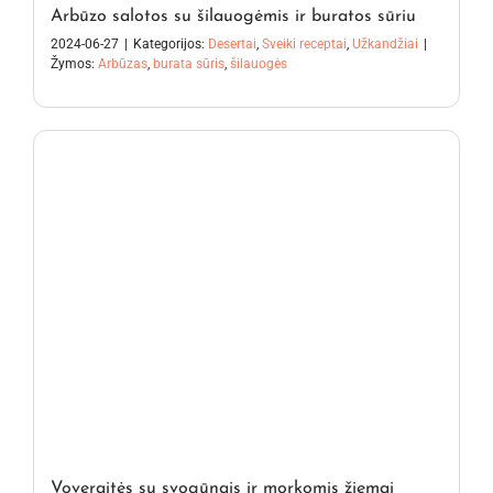
Arbūzo salotos su šilauogėmis ir buratos sūriu
2024-06-27
|
Kategorijos:
Desertai
,
Sveiki receptai
,
Užkandžiai
|
Žymos:
Arbūzas
,
burata sūris
,
šilauogės
Voveraitės su svogūnais ir morkomis žiemai