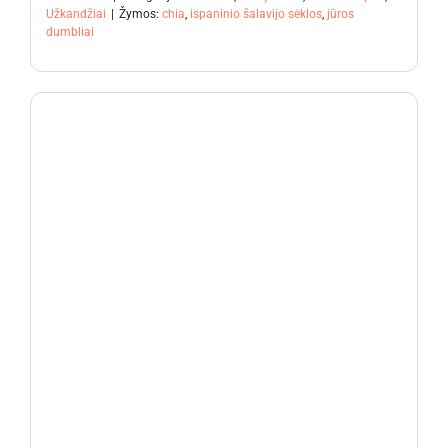
Užkandžiai
|
Žymos:
chia
,
ispaninio šalavijo sėklos
,
jūros
dumbliai