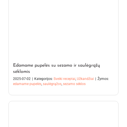
Edamame pupelės su sezamo ir saulėgrąžų
sėklomis
2025-07-02
|
Kategorijos:
Sveiki receptai
,
Užkandžiai
|
Žymos:
edamame pupelės
,
saulėgrąžos
,
sezamo sėklos