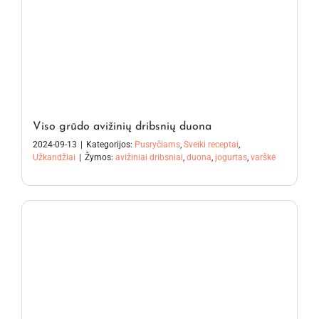
Viso grūdo avižinių dribsnių duona
2024-09-13
|
Kategorijos:
Pusryčiams
,
Sveiki receptai
,
Užkandžiai
|
Žymos:
avižiniai dribsniai
,
duona
,
jogurtas
,
varškė