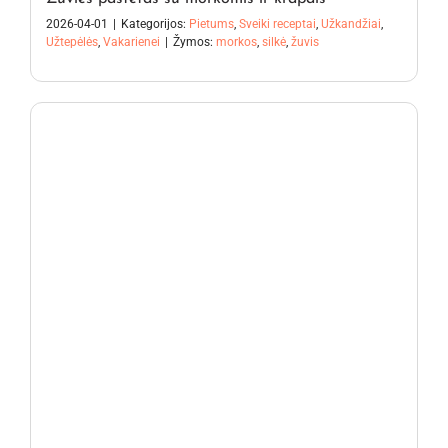
2026-04-01
|
Kategorijos:
Pietums
,
Sveiki receptai
,
Užkandžiai
,
Užtepėlės
,
Vakarienei
|
Žymos:
morkos
,
silkė
,
žuvis