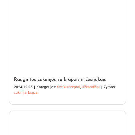
Raugintos cukinijos su krapais ir česnakais
2024-12-25
|
Kategorijos:
Sveiki receptai
,
Užkandžiai
|
Žymos:
cukinija
,
krapai