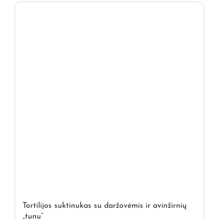
Tortilijos suktinukas su daržovėmis ir avinžirnių
„tunu“