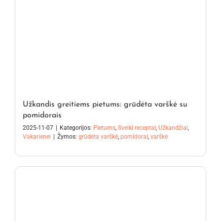
Užkandis greitiems pietums: grūdėta varškė su
pomidorais
2025-11-07
|
Kategorijos:
Pietums
,
Sveiki receptai
,
Užkandžiai
,
Vakarienei
|
Žymos:
grūdėta varškė
,
pomidorai
,
varškė