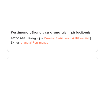
Persimono užkandis su granatais ir pistacijomis
2025-12-03
|
Kategorijos:
Desertai
,
Sveiki receptai
,
Užkandžiai
|
Žymos:
granatai
,
Persimonas