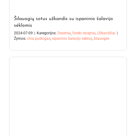
Šilauogių sotus užkandis su ispaninio šalavijo
sėklomis
2024-07-09
|
Kategorijos:
Desertai
,
Sveiki receptai
,
Užkandžiai
|
Žymos:
chia pudingas
,
ispaninio šalavijo sėklos
,
šilauogės