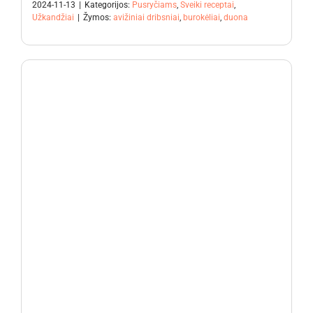
2024-11-13
|
Kategorijos:
Pusryčiams
,
Sveiki receptai
,
Užkandžiai
|
Žymos:
avižiniai dribsniai
,
burokėliai
,
duona