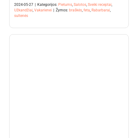
2024-05-27
|
Kategorijos:
Pietums
,
Salotos
,
Sveiki receptai
,
Užkandžiai
,
Vakarienei
|
Žymos:
braškės
,
feta
,
Rabarbarai
,
sultenės