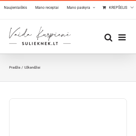
Skip
Naujienlaiškis
Mano receptai
Mano paskyra
KREPŠELIS
to
content
Pradžia
Užkandžiai