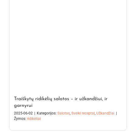
Traiškytų ridikėlių salotos – ir užkandžiui, ir
garnyrui
2025-06-02
|
Kategorijos:
Salotos
,
Sveiki receptai
,
Užkandžiai
|
Žymos:
ridikėliai