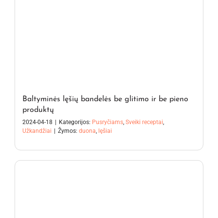
Baltyminės lęšių bandelės be glitimo ir be pieno
produktų
2024-04-18
|
Kategorijos:
Pusryčiams
,
Sveiki receptai
,
Užkandžiai
|
Žymos:
duona
,
lęšiai