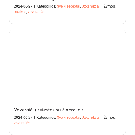
2024-06-27
|
Kategorijos:
Sveiki receptai
,
Užkandžiai
|
Žymos:
morkos
,
voveraitės
Voveraičių sviestas su čiobreliais
2024-06-27
|
Kategorijos:
Sveiki receptai
,
Užkandžiai
|
Žymos:
voveraitės