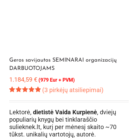
Geros savijautos SEMINARAI organizacijų
DARBUOTOJAMS
1.184,59
€
(979 Eur + PVM)
(
3
pirkėjų atsiliepimai)
Įvertinimas:
3
5.00
iš 5 (viso
įvertinimų:
)
Lektorė,
dietistė Vaida Kurpienė
, dviejų
populiarių knygų bei tinklaraščio
sulieknek.lt, kurį per mėnesį skaito ~70
tūkst. unikalių vartotojų, autorė.