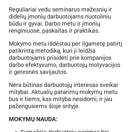
Reguliariai vedu seminarus mažesnių ir
didelių įmonių darbuotojams nuotoliniu
būdu ir gyvai. Darbo metu ir įmonių
renginiuose, paskaitas ir praktikas.
Mokymo metu išdėstau per ilgametę patirtį
patikrintą metodiką, kuri ji leidžia
darbuotojams prisidėti prie kompanijos
darbo efektyvumo, darbuotojų motyvacijos
ir geresnės savijautos.
Nėra būtinas darbuotojų interesas sveikai
mitybai. Aktualių patarimų mokymų metu
bus ir tiems, kas mityba nesidomi, ir jau
pažengusiems šioje srityje.
MOKYMŲ NAUDA:
Sumažėja darbuotojų nerimas bei