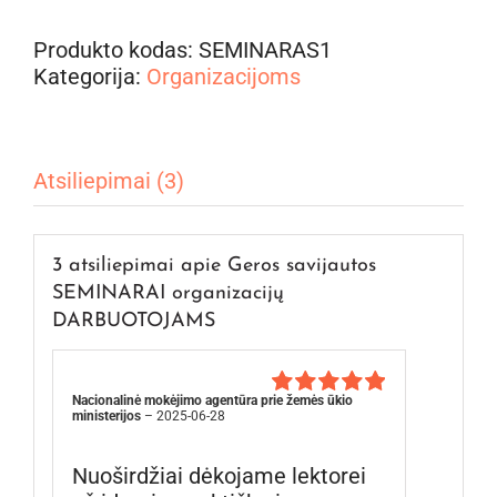
Produkto kodas:
SEMINARAS1
Kategorija:
Organizacijoms
Atsiliepimai (3)
3 atsiliepimai apie
Geros savijautos
SEMINARAI organizacijų
DARBUOTOJAMS
Nacionalinė mokėjimo agentūra prie žemės ūkio
Įvertinimas:
ministerijos
–
2025-06-28
5
iš 5
Nuoširdžiai dėkojame lektorei