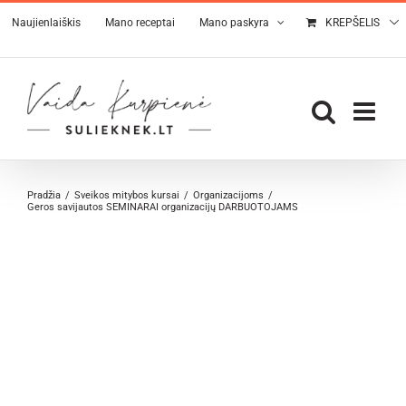
Skip
Naujienlaiškis
Mano receptai
Mano paskyra
KREPŠELIS
to
content
Pradžia
Sveikos mitybos kursai
Organizacijoms
Geros savijautos SEMINARAI organizacijų DARBUOTOJAMS