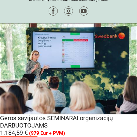
Facebook
Instagram
YouTube
Geros savijautos SEMINARAI organizacijų
DARBUOTOJAMS
1.184,59
€
(979 Eur + PVM)