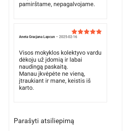
pamirštame, nepagalvojame.
Aneta Gracjana Lapcun
–
2025-02-16
Įvertinimas:
5
iš 5
Visos mokyklos kolektyvo vardu
dėkoju už įdomią ir labai
naudingą paskaitą.
Manau įkvėpėte ne vieną,
įtraukiant ir mane, keistis iš
karto.
Parašyti atsiliepimą