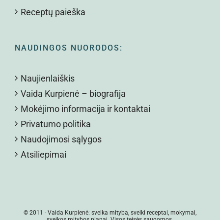
Receptų paieška
NAUDINGOS NUORODOS:
Naujienlaiškis
Vaida Kurpienė – biografija
Mokėjimo informacija ir kontaktai
Privatumo politika
Naudojimosi sąlygos
Atsiliepimai
© 2011 -
Vaida Kurpienė: sveika mityba, sveiki receptai, mokymai,
sveikos mitybos planai. Visos teisės saugomos.