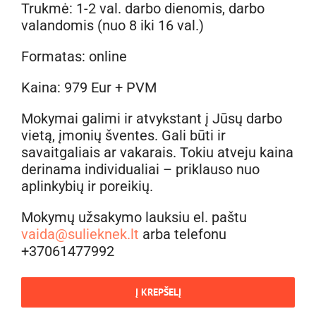
Trukmė: 1-2 val. darbo dienomis, darbo
valandomis (nuo 8 iki 16 val.)
Formatas: online
Kaina: 979 Eur + PVM
Mokymai galimi ir atvykstant į Jūsų darbo
vietą, įmonių šventes. Gali būti ir
savaitgaliais ar vakarais. Tokiu atveju kaina
derinama individualiai – priklauso nuo
aplinkybių ir poreikių.
Mokymų užsakymo lauksiu el. paštu
vaida@sulieknek.lt
arba telefonu
+37061477992
Į KREPŠELĮ