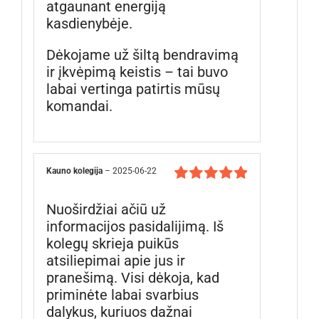
atgaunant energiją
kasdienybėje.
Dėkojame už šiltą bendravimą
ir įkvėpimą keistis – tai buvo
labai vertinga patirtis mūsų
komandai.
Kauno kolegija
–
2025-06-22
Įvertinimas:
Nuoširdžiai ačiū už
5
iš 5
informacijos pasidalijimą. Iš
kolegų skrieja puikūs
atsiliepimai apie jus ir
pranešimą. Visi dėkoja, kad
priminėte labai svarbius
dalykus, kuriuos dažnai