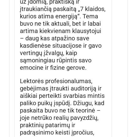
už įdomią, praktišką ir
įtraukiančią paskaitą „7 klaidos,
kurios atima energiją“. Tema
buvo ne tik aktuali, bet ir labai
artima kiekvienam klausytojui
– daug kas atpažino save
kasdienėse situacijose ir gavo
vertingų įžvalgų, kaip
sąmoningiau rūpintis savo
emocine ir fizine gerove.
Lektorės profesionalumas,
gebėjimas įtraukti auditoriją ir
aiškiai perteikti svarbias mintis
paliko puikų įspūdį. Džiugu, kad
paskaita buvo ne tik teorinė –
joje netrūko realių pavyzdžių,
praktinių patarimų ir
padrąsinimo keisti įpročius,