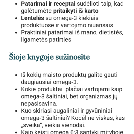
Patarimai ir receptai
sudėlioti taip, kad
galėtumėte
pritaikyti iš karto
Lentelės
su omega-3 kiekiais
produktuose ir vartojimo niuansais
Praktiniai patarimai iš mano, dietistės,
ilgametės patirties
Šioje knygoje sužinosite
Iš kokių maisto produktų galite gauti
daugiausiai omega-3.
Kokie produktai plačiai vartojami kaip
omega-3 šaltiniai, bet organizmas jų
nepasisavina.
Kuo skiriasi augaliniai ir gyvūniniai
omega-3 šaltiniai? Kodėl ne viskas, kas
„sveika“, veikia vienodai.
Kaip keisti omega 6:3 santykį mityboje,