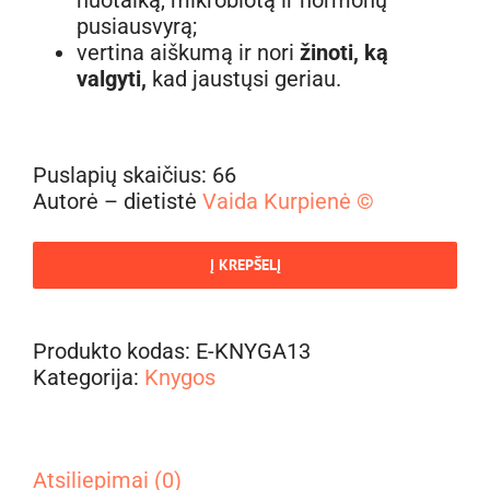
pusiausvyrą;
vertina aiškumą ir nori
žinoti, ką
valgyti,
kad jaustųsi geriau.
Puslapių skaičius: 66
Autorė – dietistė
Vaida Kurpienė ©
Į KREPŠELĮ
Produkto kodas:
E-KNYGA13
Kategorija:
Knygos
Atsiliepimai (0)