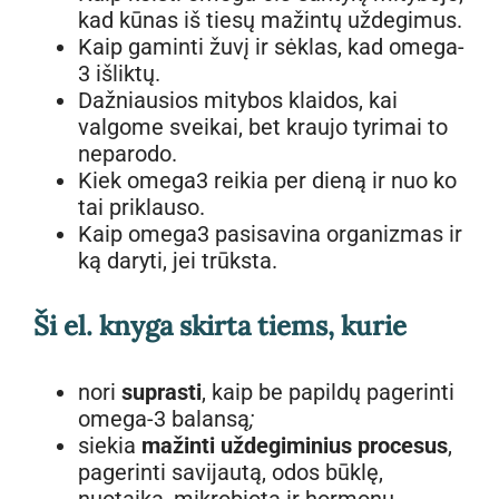
kad kūnas iš tiesų mažintų uždegimus.
Kaip gaminti žuvį ir sėklas, kad omega-
3 išliktų.
Dažniausios mitybos klaidos, kai
valgome sveikai, bet kraujo tyrimai to
neparodo.
Kiek omega3 reikia per dieną ir nuo ko
tai priklauso.
Kaip omega3 pasisavina organizmas ir
ką daryti, jei trūksta.
Ši el. knyga skirta tiems, kurie
nori
suprasti
, kaip be papildų pagerinti
omega-3 balansą
;
siekia
mažinti uždegiminius procesus
,
pagerinti savijautą, odos būklę,
nuotaiką, mikrobiotą ir hormonų