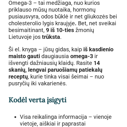
Omega-3 – tai medžiaga, nuo kurios
priklauso mūsų nuotaika, hormonų
pusiausvyra, odos būklė ir net gliukozės bei
cholesterolio lygis kraujyje
.
Bet, net sveikai
besimaitinant,
9 iš 10-ties
žmonių
Lietuvoje jos
trūksta
.
Ši el. knyga – jūsų gidas, kaip
iš kasdienio
maisto gauti
daugiausia
omega-3
ir
išvengti dažniausių klaidų. Rasite
14
skanių, lengvai paruošiamų patiekalų
receptų
, kurie tinka visai šeimai – nuo
pusryčių iki vakarienės.
Kodėl verta įsigyti
Visa reikalinga informacija – vienoje
vietoje, aiškiai ir paprastai