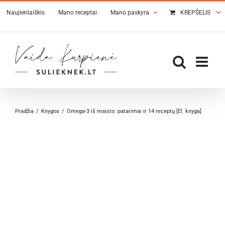
Skip
Naujienlaiškis
Mano receptai
Mano paskyra
KREPŠELIS
to
content
Pradžia
Knygos
Omega-3 iš maisto: patarimai ir 14 receptų [El. knyga]