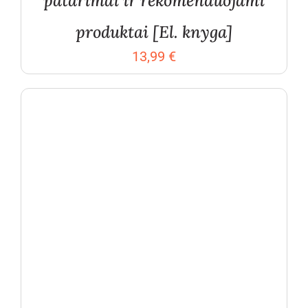
patarimai ir rekomenduojami
produktai [El. knyga]
13,99
€