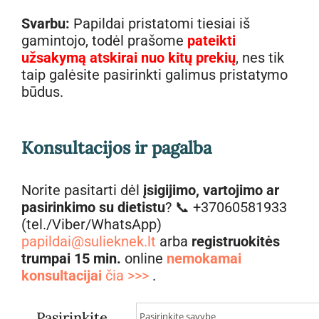
Svarbu:
Papildai pristatomi tiesiai iš
gamintojo, todėl prašome
pateikti
užsakymą atskirai nuo kitų prekių
, nes tik
taip galėsite pasirinkti galimus pristatymo
būdus.
Konsultacijos ir pagalba
Norite pasitarti dėl
įsigijimo, vartojimo ar
pasirinkimo su dietistu
? 📞 +37060581933
(tel./Viber/WhatsApp)
papildai@sulieknek.lt
arba
registruokitės
trumpai 15 min.
online
nemokamai
konsultacijai
čia >>>
.
Pasirinkite