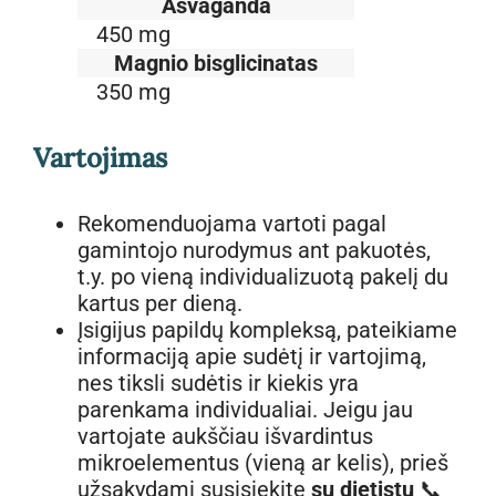
Ašvaganda
450 mg
Magnio bisglicinatas
350 mg
Vartojimas
Rekomenduojama vartoti pagal
gamintojo nurodymus ant pakuotės,
t.y. po vieną individualizuotą pakelį du
kartus per dieną.
Įsigijus papildų kompleksą, pateikiame
informaciją apie sudėtį ir vartojimą,
nes tiksli sudėtis ir kiekis yra
parenkama individualiai. Jeigu jau
vartojate aukščiau išvardintus
mikroelementus (vieną ar kelis), prieš
užsakydami susisiekite
su dietistu
📞