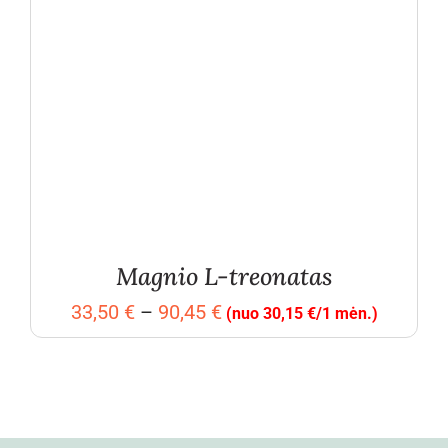
Magnio L-treonatas
Price
33,50
€
–
90,45
€
(nuo 30,15 €/1 mėn.)
range:
33,50 €
through
90,45 €