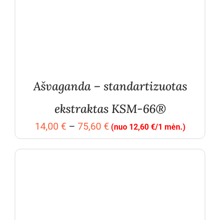
Ašvaganda – standartizuotas
ekstraktas KSM-66®
Price
14,00
€
–
75,60
€
(nuo 12,60 €/1 mėn.)
range:
14,00 €
through
75,60 €