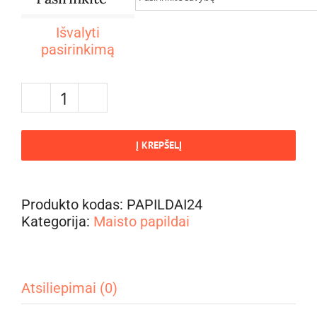
Išvalyti
pasirinkimą
produkto
kiekis:
Hipotirozė.
Į KREPŠELĮ
Papildų
kompleksas
skydliaukės
Produkto kodas:
PAPILDAI24
funkcijai
Kategorija:
Maisto papildai
palaikyti
Atsiliepimai (0)