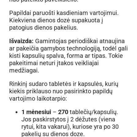
Papildai paruošti kasdieniam vartojimui.
Kiekviena dienos dozė supakuota į
patogius dienos pakelius.
Išvaizda:
Gamintojas periodiškai atnaujina
ar pakeičia gamybos technologiją, todėl gali
kisti kapsulių spalva, forma ar tipas. Tokie
pakeitimai neturi įtakos veikliajai
medžiagai.
Rinkinį sudaro tabletės ir kapsulės, kurių
kiekis priklauso nuo pasirinkto papildų
vartojimo laikotarpio:
1 mėnesiui
–
270
tablečių/kapsulių.
Jos paskirstytos į 2 dėžutes (viena
rytui, kita vakarui), kuriose yra po 30
pakelių su dienos doze.