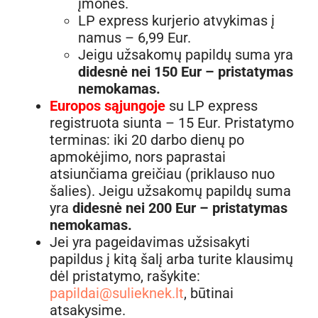
įmonės.
LP express kurjerio atvykimas į
namus – 6,99 Eur.
Jeigu užsakomų papildų suma yra
didesnė nei 150 Eur – pristatymas
nemokamas.
Europos sąjungoje
su LP express
registruota siunta – 15 Eur. Pristatymo
terminas: iki 20 darbo dienų po
apmokėjimo, nors paprastai
atsiunčiama greičiau (priklauso nuo
šalies). Jeigu užsakomų papildų suma
yra
didesnė nei 200 Eur – pristatymas
nemokamas.
Jei yra pageidavimas užsisakyti
papildus į kitą šalį arba turite klausimų
dėl pristatymo, rašykite:
papildai@sulieknek.lt
, būtinai
atsakysime.