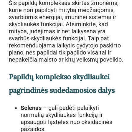
Šis papildų kompleksas skirtas žmonėms,
through
kurie nori papildyti mitybą medžiagomis,
308,85 €
svarbiomis energijai, imuninei sistemai ir
skydliaukės funkcijai. Atsiminkite, kad
mityba, judėjimas ir net laikysena yra
svarbūs skydliaukės funkcijai. Taip pat
rekomenduojama laikytis gydytojo paskirto
plano, nes papildai tik papildo visa tai ir
nepakeičia maisto ar kitų veiksmų poveikio.
Papildų komplekso skydliaukei
pagrindinės sudedamosios dalys
Selenas
– gali padėti palaikyti
normalią skydliaukės funkciją ir
apsaugoti ląsteles nuo oksidacinės
pažaidos.