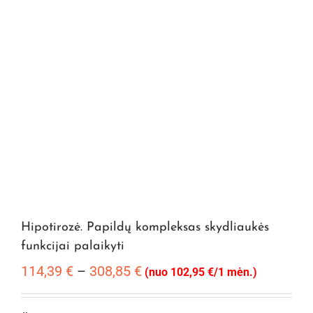
Hipotirozė. Papildų kompleksas skydliaukės
funkcijai palaikyti
Price
114,39
€
–
308,85
€
(nuo 102,95 €/1 mėn.)
range:
114,39 €