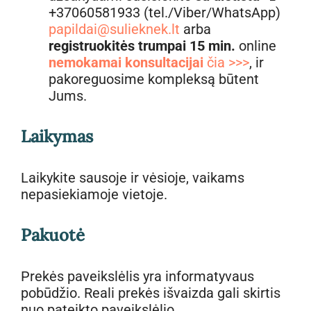
+37060581933 (tel./Viber/WhatsApp)
papildai@sulieknek.lt
arba
registruokitės trumpai 15 min.
online
nemokamai konsultacijai
čia >>>
, ir
pakoreguosime kompleksą būtent
Jums.
Laikymas
Laikykite sausoje ir vėsioje, vaikams
nepasiekiamoje vietoje.
Pakuotė
Prekės paveikslėlis yra informatyvaus
pobūdžio. Reali prekės išvaizda gali skirtis
nuo pateikto paveikslėlio.