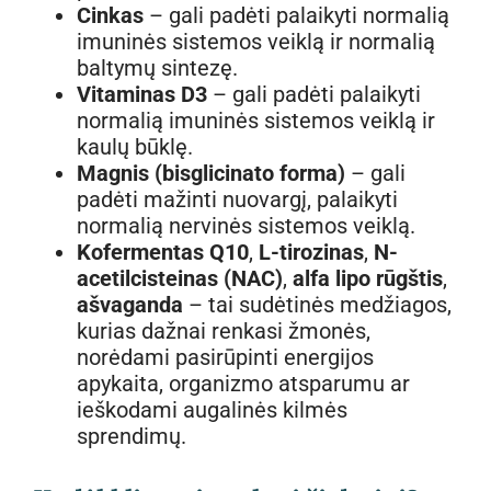
Cinkas
– gali padėti palaikyti normalią
imuninės sistemos veiklą ir normalią
baltymų sintezę.
Vitaminas D3
– gali padėti palaikyti
normalią imuninės sistemos veiklą ir
kaulų būklę.
Magnis (bisglicinato forma)
– gali
padėti mažinti nuovargį, palaikyti
normalią nervinės sistemos veiklą.
Kofermentas Q10
,
L-tirozinas
,
N-
acetilcisteinas (NAC)
,
alfa lipo rūgštis
,
ašvaganda
– tai sudėtinės medžiagos,
kurias dažnai renkasi žmonės,
norėdami pasirūpinti energijos
apykaita, organizmo atsparumu ar
ieškodami augalinės kilmės
sprendimų.