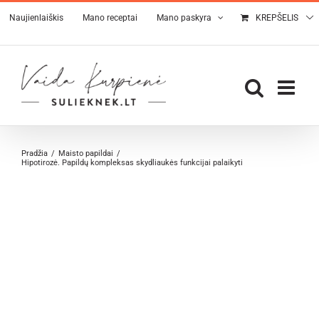
Skip
Naujienlaiškis
Mano receptai
Mano paskyra
KREPŠELIS
to
content
Pradžia
Maisto papildai
Hipotirozė. Papildų kompleksas skydliaukės funkcijai palaikyti