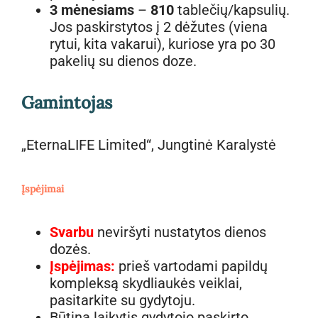
3 mėnesiams
–
810
tablečių/kapsulių.
Jos paskirstytos į 2 dėžutes (viena
rytui, kita vakarui), kuriose yra po 30
pakelių su dienos doze.
Gamintojas
„EternaLIFE Limited“, Jungtinė Karalystė
Įspėjimai
Svarbu
neviršyti nustatytos dienos
dozės.
Įspėjimas:
prieš vartodami papildų
kompleksą skydliaukės veiklai,
pasitarkite su gydytoju.
Būtina laikytis gydytojo paskirto