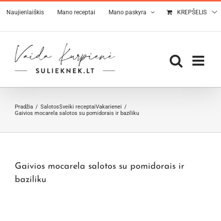
Skip
Naujienlaiškis
Mano receptai
Mano paskyra
KREPŠELIS
to
content
Pradžia
Salotos
Sveiki receptai
Vakarienei
Gaivios mocarela salotos su pomidorais ir baziliku
Gaivios mocarela salotos su pomidorais ir
baziliku