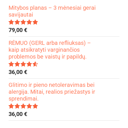
Mitybos planas – 3 mėnesiai gerai
savijautai
79,00
€
Įvertinimas:
4.99
iš 5
RĖMUO (GERL arba refliuksas) –
kaip atsikratyti varginančios
problemos be vaistų ir papildų.
36,00
€
Įvertinimas:
4.67
iš 5
Glitimo ir pieno netoleravimas bei
alergija. Mitai, realios priežastys ir
sprendimai.
36,00
€
Įvertinimas:
5.00
iš 5