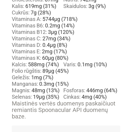
Kalis:
619
mg
(31%)
Skaidulos:
3
g
(9%)
Cukrūs:
7
g
(28%)
Vitaminas A:
5744
µg
(718%)
Vitaminas B6:
0.2
mg
(14%)
Vitaminas B12:
3
µg
(120%)
Vitaminas C:
27
mg
(34%)
Vitaminas D:
0.4
µg
(8%)
Vitaminas E:
2
mg
(17%)
Vitaminas K:
60
µg
(80%)
Kalcis:
588
mg
(74%)
Varis:
0.1
mg
(10%)
Folio rūgštis:
89
µg
(45%)
Geležis:
1
mg
(7%)
Manganas:
0.3
mg
(15%)
Magnis:
48
mg
(13%)
Fosforas:
446
mg
(64%)
Selenas:
19
µg
(35%)
Cinkas:
4
mg
(40%)
Maistinės vertės duomenys paskaičiuot
remiantis Spoonacular API duomenų
baze.