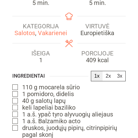
min.
min.
5
min.
5
min.
KATEGORIJA
VIRTUVĖ
Salotos
,
Vakarienei
Europietiška
IŠEIGA
PORCIJOJE
1
409
kcal
INGREDIENTAI
1x
2x
3x
110
g
mocarela sūrio
▢
1
pomidoro,
didelis
▢
40
g
salotų lapų
▢
keli
lapeliai
baziliko
▢
1
a.š.
ypač tyro alyvuogių aliejaus
▢
1
a.š.
Balzamiko acto
▢
druskos, juodųjų pipirų, citrinpipirių
▢
pagal skonį