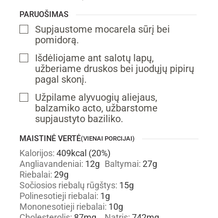
PARUOŠIMAS
Supjaustome mocarela sūrį bei
▢
pomidorą.
Išdėliojame ant salotų lapų,
▢
užberiame druskos bei juodųjų pipirų
pagal skonį.
Užpilame alyvuogių aliejaus,
▢
balzamiko acto, užbarstome
supjaustyto baziliko.
MAISTINĖ VERTĖ
(VIENAI PORCIJAI)
Kalorijos:
409
kcal
(20%)
Angliavandeniai:
12
g
Baltymai:
27
g
Riebalai:
29
g
Sočiosios riebalų rūgštys:
15
g
Polinesotieji riebalai:
1
g
Mononesotieji riebalai:
10
g
Cholesterolis:
87
mg
Natris:
742
mg