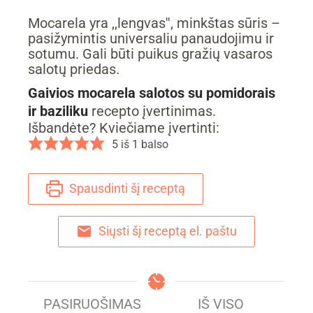
Mocarela yra ,,lengvas'', minkštas sūris –
pasižymintis universaliu panaudojimu ir
sotumu. Gali būti puikus gražių vasaros
salotų priedas.
Gaivios mocarela salotos su pomidorais
ir baziliku
recepto įvertinimas.
Išbandėte? Kviečiame įvertinti:
5
iš 1 balso
Spausdinti šį receptą
Siųsti šį receptą el. paštu
PASIRUOŠIMAS
IŠ VISO