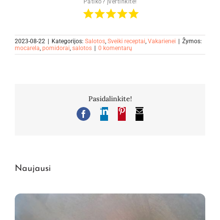
Patiko? Įvertinkite!
2023-08-22
|
Kategorijos:
Salotos
,
Sveiki receptai
,
Vakarienei
|
Žymos:
mocarela
,
pomidorai
,
salotos
|
0 komentarų
Pasidalinkite!
LinkedIn
Pinterest
El.
Facebook
pašto
adresas
Naujausi