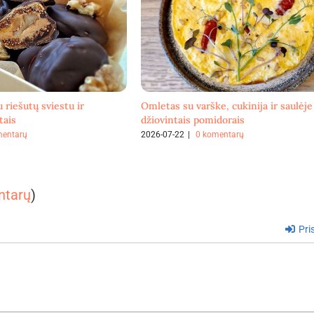
u riešutų sviestu ir
Omletas su varške, cukinija ir saulėje
tais
džiovintais pomidorais
mentarų
2026-07-22
|
0 komentarų
ntarų
)
Pris