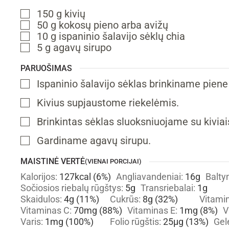
150
g
kivių
▢
50
g
kokosų pieno
arba avižų
▢
10
g
ispaninio šalavijo sėklų
chia
▢
5
g
agavų sirupo
▢
PARUOŠIMAS
Ispaninio šalavijo sėklas brinkiname piene 
▢
Kivius supjaustome riekelėmis.
▢
Brinkintas sėklas sluoksniuojame su kiviai
▢
Gardiname agavų sirupu.
▢
MAISTINĖ VERTĖ
(VIENAI PORCIJAI)
Kalorijos:
127
kcal
(6%)
Angliavandeniai:
16
g
Balty
Sočiosios riebalų rūgštys:
5
g
Transriebalai:
1
g
Skaidulos:
4
g
(11%)
Cukrūs:
8
g
(32%)
Vitami
Vitaminas C:
70
mg
(88%)
Vitaminas E:
1
mg
(8%)
V
Varis:
1
mg
(100%)
Folio rūgštis:
25
µg
(13%)
Gel