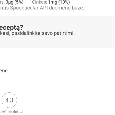
as:
3
µg
(5%)
Cinkas:
1
mg
(10%)
iantis Spoonacular API duomenų baze.
receptą?
kėsi, pasidalinkite savo patirtimi.
ienė
4.3
iko? Įvertinkite!