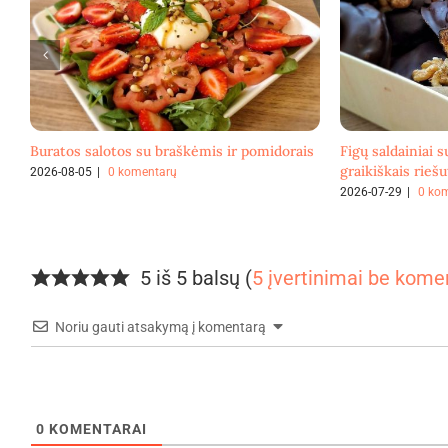
Buratos salotos su braškėmis ir pomidorais
Figų saldainiai s
graikiškais riešu
2026-08-05
|
0 komentarų
2026-07-29
|
0 ko
5 iš 5 balsų (
5 įvertinimai be kome
Noriu gauti atsakymą į komentarą
0
KOMENTARAI