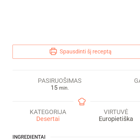
Spausdinti šį receptą
PASIRUOŠIMAS
G
min.
15
min.
KATEGORIJA
VIRTUVĖ
Desertai
Europietiška
INGREDIENTAI