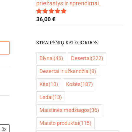
priežastys ir sprendimai.
36,00
€
Įvertinimas:
5.00
iš 5
STRAIPSNIŲ KATEGORIJOS:
Blynai
(46)
Desertai
(222)
Desertai ir užkandžiai
(8)
Kita
(10)
Košės
(187)
Ledai
(13)
Maistinės medžiagos
(36)
Maisto produktai
(115)
3x