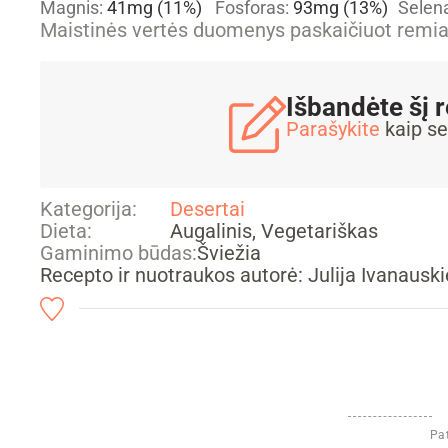
Magnis:
41
mg
(11%)
Fosforas:
93
mg
(13%)
Selen
Maistinės vertės duomenys paskaičiuot rem
Išbandėte šį 
Parašykite
kaip se
Kategorija:
Desertai
Dieta:
Augalinis, Vegetariškas
Gaminimo būdas:
Šviežia
Recepto ir nuotraukos autorė: Julija Ivanausk
Pat