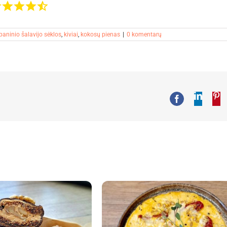
paninio šalavijo sėklos
,
kiviai
,
kokosų pienas
|
0 komentarų
Linked
Pi
Facebook