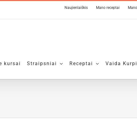
Naujienlaiškis
Mano receptai
Mano
e kursai
Straipsniai
Receptai
Vaida Kurp