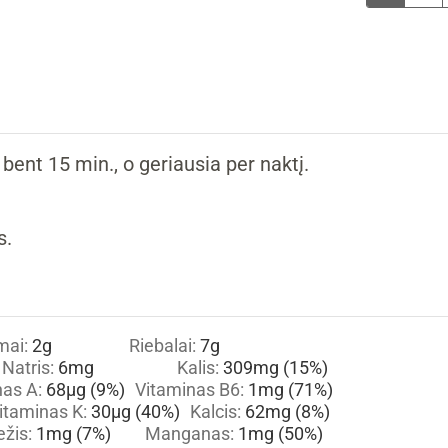
bent 15 min., o geriausia per naktį.
s.
mai:
2
g
Riebalai:
7
g
Natris:
6
mg
Kalis:
309
mg
(15%)
nas A:
68
µg
(9%)
Vitaminas B6:
1
mg
(71%)
itaminas K:
30
µg
(40%)
Kalcis:
62
mg
(8%)
ežis:
1
mg
(7%)
Manganas:
1
mg
(50%)