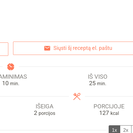
Siųsti šį receptą el. paštu
AMINIMAS
IŠ VISO
min.
min.
10
25
min.
min.
IŠEIGA
PORCIJOJE
2
127
porcijos
kcal
1x
2x