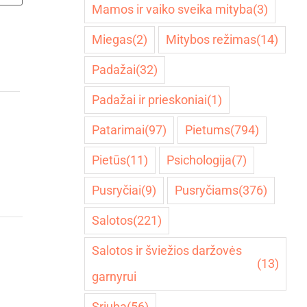
Mamos ir vaiko sveika mityba
(3)
Miegas
(2)
Mitybos režimas
(14)
Padažai
(32)
Padažai ir prieskoniai
(1)
Patarimai
(97)
Pietums
(794)
Pietūs
(11)
Psichologija
(7)
Pusryčiai
(9)
Pusryčiams
(376)
Salotos
(221)
Salotos ir šviežios daržovės
(13)
garnyrui
Sriuba
(56)