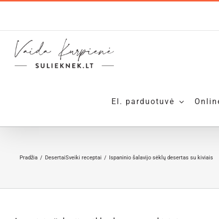
Skip
to
content
El. parduotuvė
Onlin
Pradžia
Desertai
Sveiki receptai
Ispaninio šalavijo sėklų desertas su kiviais