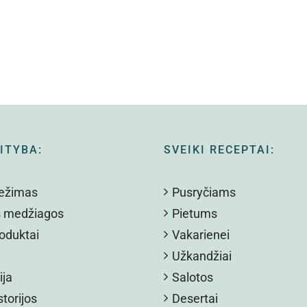
ITYBA:
SVEIKI RECEPTAI:
režimas
Pusryčiams
s medžiagos
Pietums
oduktai
Vakarienei
Užkandžiai
ija
Salotos
torijos
Desertai