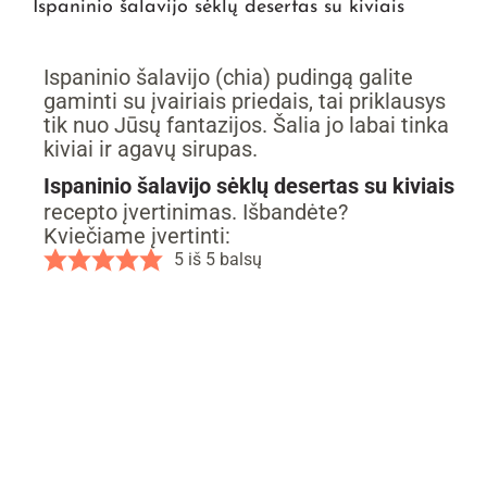
Ispaninio šalavijo sėklų desertas su kiviais
Ispaninio šalavijo (chia) pudingą galite
gaminti su įvairiais priedais, tai priklausys
tik nuo Jūsų fantazijos. Šalia jo labai tinka
kiviai ir agavų sirupas.
Ispaninio šalavijo sėklų desertas su kiviais
recepto įvertinimas. Išbandėte?
Kviečiame įvertinti:
5
iš
5
balsų