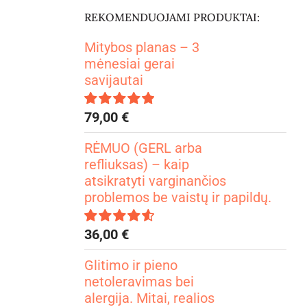
REKOMENDUOJAMI PRODUKTAI:
Mitybos planas – 3
mėnesiai gerai
savijautai
79,00
€
Įvertinimas:
4.99
iš 5
RĖMUO (GERL arba
refliuksas) – kaip
atsikratyti varginančios
problemos be vaistų ir papildų.
36,00
€
Įvertinimas:
4.67
iš 5
Glitimo ir pieno
netoleravimas bei
alergija. Mitai, realios