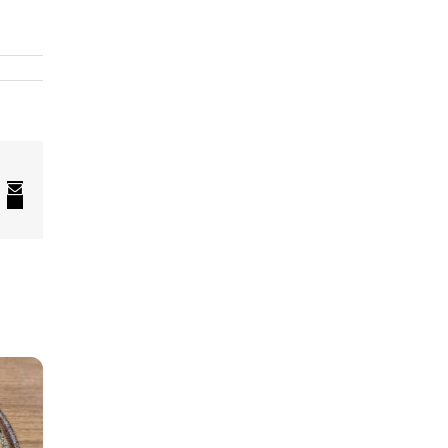
In
nterest
El.
pašto
adresas