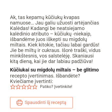
Ak, tas kepamų kūčiukų kvapas
namuose… Jau galiu užuosti artėjančias
Kalėdas! Kadangi be neatsiejamo
kalėdinio atributo – kūčiukų -niekaip,
išbandėme juos iškepti su migdolų
miltais. Kiek kitokie, tačiau labai gardūs!
Jie be miltų ir cukraus. Išorė traški, vidus
minkštesnis, vos salstelėję. Skaniausi
kitą dieną, kai jie dar labiau padžiūva!
Kūčiukai su migdolų miltais – be glitimo
recepto įvertinimas. Išbandėte?
Kviečiame įvertinti:
Patiko? Įvertinkite!
Spausdinti šį receptą