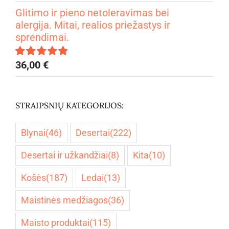
4.67
iš 5
Glitimo ir pieno netoleravimas bei
alergija. Mitai, realios priežastys ir
sprendimai.
36,00
€
Įvertinimas:
5.00
iš 5
STRAIPSNIŲ KATEGORIJOS:
Blynai
(46)
Desertai
(222)
Desertai ir užkandžiai
(8)
Kita
(10)
Košės
(187)
Ledai
(13)
Maistinės medžiagos
(36)
Maisto produktai
(115)