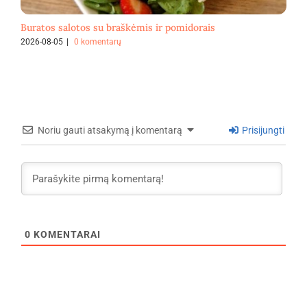
Buratos salotos su braškėmis ir pomidorais
F
2026-08-05
|
0 komentarų
2
Noriu gauti atsakymą į komentarą
Prisijungti
0
KOMENTARAI