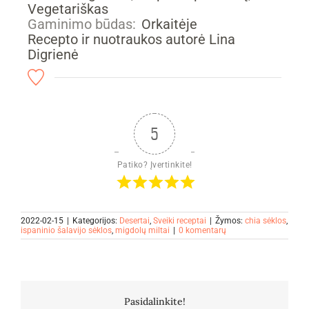
Vegetariškas
Gaminimo būdas:
Orkaitėje
Recepto ir nuotraukos autorė Lina
Digrienė
5
Patiko? Įvertinkite!
2022-02-15
|
Kategorijos:
Desertai
,
Sveiki receptai
|
Žymos:
chia sėklos
,
ispaninio šalavijo sėklos
,
migdolų miltai
|
0 komentarų
Pasidalinkite!