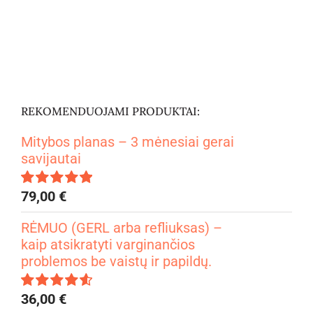
REKOMENDUOJAMI PRODUKTAI:
Mitybos planas – 3 mėnesiai gerai
savijautai
79,00
€
Įvertinimas:
4.99
iš 5
RĖMUO (GERL arba refliuksas) –
kaip atsikratyti varginančios
problemos be vaistų ir papildų.
36,00
€
Įvertinimas: