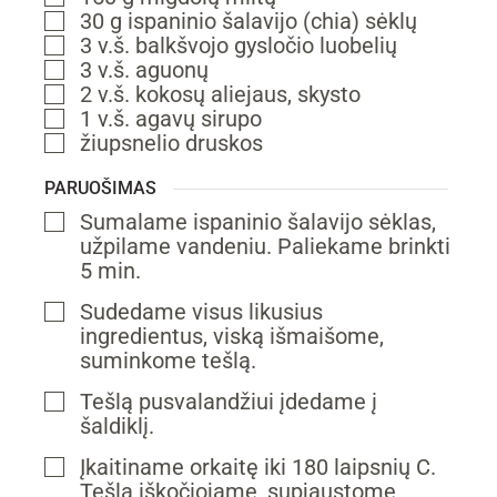
30
g
ispaninio šalavijo (chia) sėklų
▢
3
v.š.
balkšvojo gysločio luobelių
▢
3
v.š.
aguonų
▢
2
v.š.
kokosų aliejaus,
skysto
▢
1
v.š.
agavų sirupo
▢
žiupsnelio
druskos
▢
PARUOŠIMAS
Sumalame ispaninio šalavijo sėklas,
▢
užpilame vandeniu. Paliekame brinkti
5 min.
Sudedame visus likusius
▢
ingredientus, viską išmaišome,
suminkome tešlą.
Tešlą pusvalandžiui įdedame į
▢
šaldiklį.
Įkaitiname orkaitę iki 180 laipsnių C.
▢
Tešlą iškočiojame, supjaustome