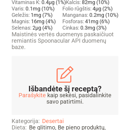
Vitaminas K:
0.4
µg
(1%)
Kalcis:
82
mg
(10%)
Varis:
0.1
mg
(10%)
Folio rūgštis:
4
µg
(2%)
Geležis:
1
mg
(7%)
Manganas:
0.2
mg
(10%)
Magnis:
16
mg
(4%)
Fosforas:
41
mg
(6%)
Selenas:
2
µg
(4%)
Cinkas:
0.3
mg
(3%)
Maistinės vertės duomenys paskaičiuot
remiantis Spoonacular API duomenų
baze.
Išbandėte šį receptą?
Parašykite
kaip sekėsi, pasidalinkite
savo patirtimi.
Kategorija:
Desertai
Dieta:
Be glitimo, Be pieno produktų,