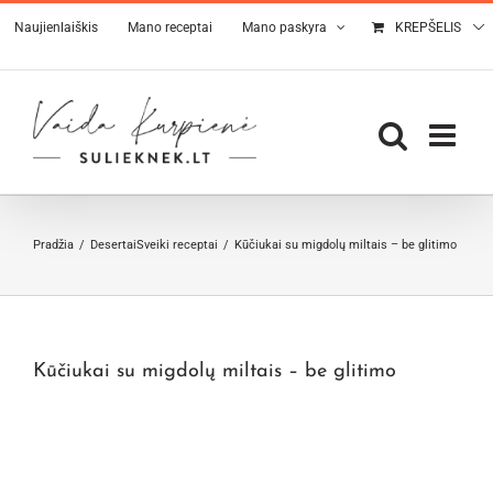
Skip
Naujienlaiškis
Mano receptai
Mano paskyra
KREPŠELIS
to
content
Pradžia
Desertai
Sveiki receptai
Kūčiukai su migdolų miltais – be glitimo
Kūčiukai su migdolų miltais – be glitimo