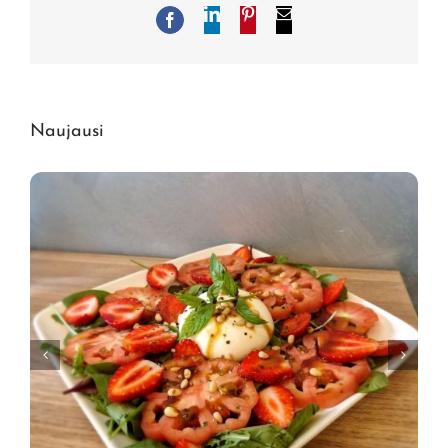
LinkedIn
Pinterest
El.
Facebook
pašto
adresas
Naujausi