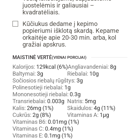
juostelėmis ir galiausiai –
kvadratėliais.
Kūčiukus dedame į kepimo
▢
popieriumi išklotą skardą. Kepame
orkaitėje apie 20-30 min. arba, kol
gražiai apskrus.
MAISTINĖ VERTĖ
(VIENAI PORCIJAI)
Kalorijos:
129
kcal
(6%)
Angliavandeniai:
8
g
Baltymai:
3
g
Riebalai:
10
g
Sočiosios riebalų rūgštys:
3
g
Polinesotieji riebalai:
1
g
Mononesotieji riebalai:
0.3
g
Transriebalai:
0.003
g
Natris:
5
mg
Kalis:
26
mg
(1%)
Skaidulos:
4
g
(11%)
Cukrūs:
2
g
(8%)
Vitaminas A:
1
µg
Vitaminas B6:
0.01
mg
(1%)
Vitaminas C:
0.4
mg
(1%)
Vitaminas E:
0.1
mg
(1%)