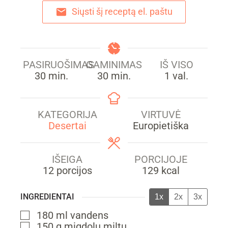
Siųsti šį receptą el. paštu
PASIRUOŠIMAS
GAMINIMAS
IŠ VISO
min.
min.
hour
30
min.
30
min.
1
val.
KATEGORIJA
VIRTUVĖ
Desertai
Europietiška
IŠEIGA
PORCIJOJE
12
porcijos
129
kcal
INGREDIENTAI
1x
2x
3x
180
ml
vandens
▢
150
g
migdolų miltų
▢