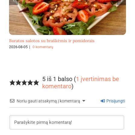
Buratos salotos su braškėmis ir pomidorais
F
2026-08-05
|
0 komentarų
2
5 iš 1 balso (
1 įvertinimas be
komentaro
)
Noriu gauti atsakymą į komentarą
Prisijungti