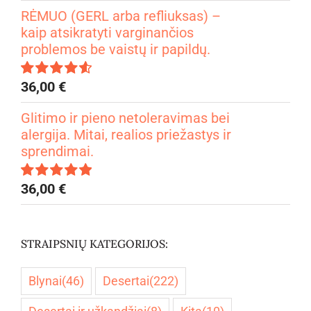
4.99
iš 5
RĖMUO (GERL arba refliuksas) –
kaip atsikratyti varginančios
problemos be vaistų ir papildų.
36,00
€
Įvertinimas:
4.67
iš 5
Glitimo ir pieno netoleravimas bei
alergija. Mitai, realios priežastys ir
sprendimai.
36,00
€
Įvertinimas:
5.00
iš 5
STRAIPSNIŲ KATEGORIJOS:
Blynai
(46)
Desertai
(222)