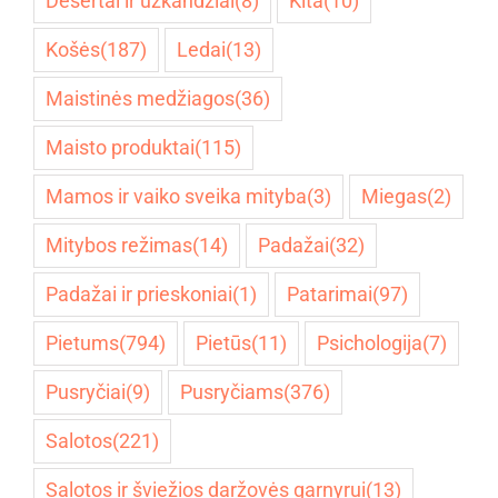
Desertai ir užkandžiai
(8)
Kita
(10)
Košės
(187)
Ledai
(13)
Maistinės medžiagos
(36)
Maisto produktai
(115)
Mamos ir vaiko sveika mityba
(3)
Miegas
(2)
Mitybos režimas
(14)
Padažai
(32)
Padažai ir prieskoniai
(1)
Patarimai
(97)
Pietums
(794)
Pietūs
(11)
Psichologija
(7)
Pusryčiai
(9)
Pusryčiams
(376)
Salotos
(221)
Salotos ir šviežios daržovės garnyrui
(13)