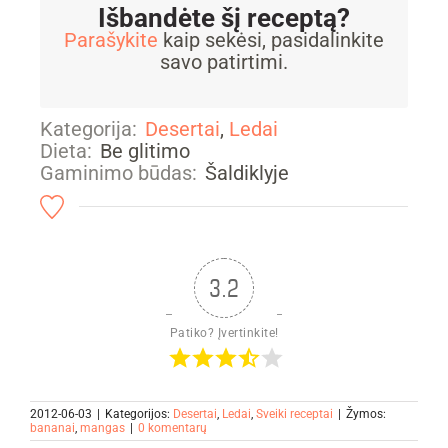
Išbandėte šį receptą?
Parašykite
kaip sekėsi, pasidalinkite
savo patirtimi.
Kategorija:
Desertai
,
Ledai
Dieta:
Be glitimo
Gaminimo būdas:
Šaldiklyje
3.2
Patiko? Įvertinkite!
2012-06-03
|
Kategorijos:
Desertai
,
Ledai
,
Sveiki receptai
|
Žymos:
bananai
,
mangas
|
0 komentarų