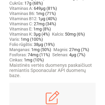
Cukrūs:
17
g
(68%)
Vitaminas A:
649
µg
(81%)
Vitaminas B6:
1
mg
(71%)
Vitaminas B12:
1
µg
(40%)
Vitaminas C:
27
mg
(34%)
Vitaminas E:
1
mg
(8%)
Vitaminas K:
3
µg
(4%)
Kalcis:
50
mg
(6%)
Varis:
1
mg
(100%)
Folio rūgštis:
38
µg
(19%)
Manganas:
1
mg
(50%)
Magnis:
27
mg
(7%)
Fosforas:
74
mg
(11%)
Selenas:
4
µg
(7%)
Cinkas:
1
mg
(10%)
Maistinės vertės duomenys paskaičiuot
remiantis Spoonacular API duomenų
baze.