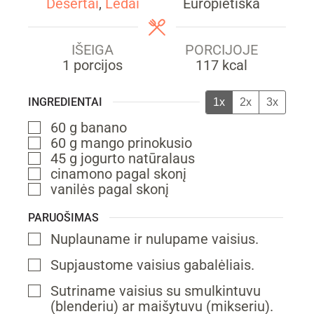
Desertai
,
Ledai
Europietiška
IŠEIGA
PORCIJOJE
1
porcijos
117
kcal
INGREDIENTAI
1x
2x
3x
60
g
banano
▢
60
g
mango
prinokusio
▢
45
g
jogurto
natūralaus
▢
cinamono
pagal skonį
▢
vanilės
pagal skonį
▢
PARUOŠIMAS
Nuplauname ir nulupame vaisius.
▢
Supjaustome vaisius gabalėliais.
▢
Sutriname vaisius su smulkintuvu
▢
(blenderiu) ar maišytuvu (mikseriu).