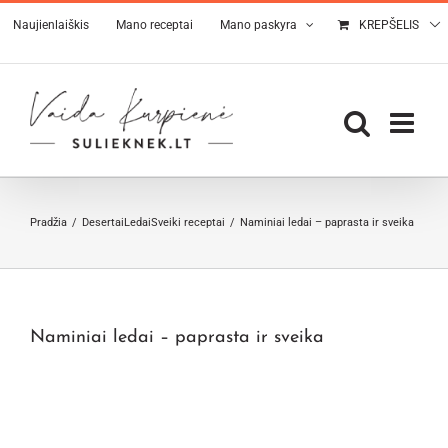
Skip
Naujienlaiškis
Mano receptai
Mano paskyra
KREPŠELIS
to
content
Pradžia
Desertai
Ledai
Sveiki receptai
Naminiai ledai – paprasta ir sveika
Naminiai ledai – paprasta ir sveika