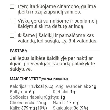
Į tyrę įtarkuojame cinamono, galima
▢
įberti mažą žiupsnelį vanilės.
Viską gerai sumaišome ir supilame į
▢
šaldymui skirtą dėžutę ar indą.
Įkišame į šaldiklį ir pamaišome kas
▢
valandą, kol sušąla, t.y. 3-4 valandas.
PASTABA
Jei ledus laikėte šaldiklyje per naktį ar
ilgiau, prieš valgant valandą palaikykite
šaldytuve.
MAISTINĖ VERTĖ
(VIENAI PORCIJAI)
Kalorijos:
117
kcal
(6%)
Angliavandeniai:
24
g
Baltymai:
6
g
Riebalai:
1
g
Sočiosios riebalų rūgštys:
1
g
Cholesterolis:
2
mg
Natris:
17
mg
Kalis:
379
mg
(19%)
Skaidulos:
3
g
(9%)