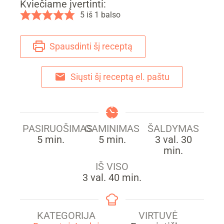
Kviečiame įvertinti:
5
iš 1 balso
Spausdinti šį receptą
Siųsti šį receptą el. paštu
PASIRUOŠIMAS
GAMINIMAS
ŠALDYMAS
min.
min.
val.
min.
5
min.
5
min.
3
val.
30
min.
IŠ VISO
val.
min.
3
val.
40
min.
KATEGORIJA
VIRTUVĖ