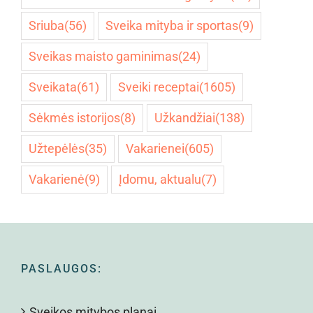
Sriuba
(56)
Sveika mityba ir sportas
(9)
Sveikas maisto gaminimas
(24)
Sveikata
(61)
Sveiki receptai
(1605)
Sėkmės istorijos
(8)
Užkandžiai
(138)
Užtepėlės
(35)
Vakarienei
(605)
Vakarienė
(9)
Įdomu, aktualu
(7)
PASLAUGOS:
Sveikos mitybos planai