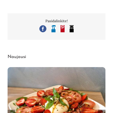
Pasidalinkite!
LinkedIn
Pinterest
El.
Facebook
pašto
adresas
Naujausi