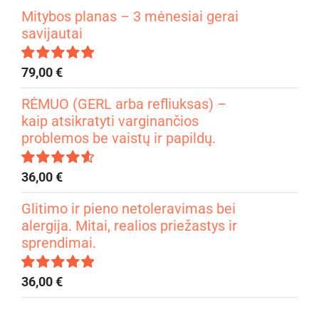
Mitybos planas – 3 mėnesiai gerai
savijautai
79,00
€
Įvertinimas:
4.99
iš 5
RĖMUO (GERL arba refliuksas) –
kaip atsikratyti varginančios
problemos be vaistų ir papildų.
36,00
€
Įvertinimas:
4.67
iš 5
Glitimo ir pieno netoleravimas bei
alergija. Mitai, realios priežastys ir
sprendimai.
36,00
€
Įvertinimas:
5.00
iš 5