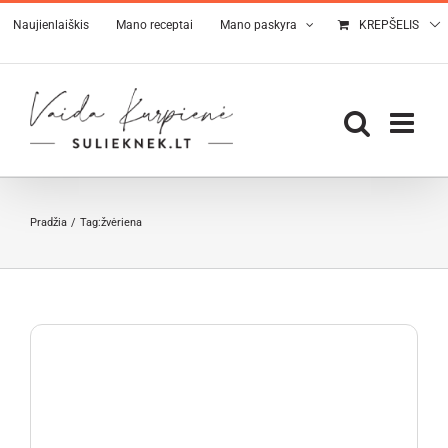
Skip
Naujienlaiškis
Mano receptai
Mano paskyra
KREPŠELIS
to
content
Pradžia
Tag:
žvėriena