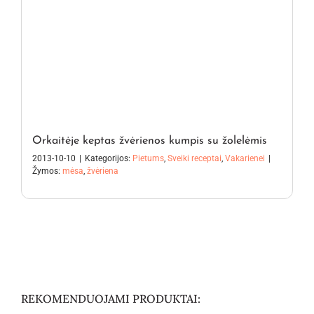
Orkaitėje keptas žvėrienos kumpis su žolelėmis
2013-10-10
|
Kategorijos:
Pietums
,
Sveiki receptai
,
Vakarienei
|
Žymos:
mėsa
,
žvėriena
REKOMENDUOJAMI PRODUKTAI: