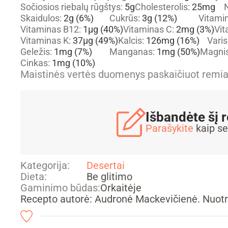
Sočiosios riebalų rūgštys:
5
g
Cholesterolis:
25
mg
N
Skaidulos:
2
g
(6%)
Cukrūs:
3
g
(12%)
Vitami
Vitaminas B12:
1
µg
(40%)
Vitaminas C:
2
mg
(3%)
Vit
Vitaminas K:
37
µg
(49%)
Kalcis:
126
mg
(16%)
Varis
Geležis:
1
mg
(7%)
Manganas:
1
mg
(50%)
Magni
Cinkas:
1
mg
(10%)
Maistinės vertės duomenys paskaičiuot rem
Išbandėte šį 
Parašykite
kaip se
Kategorija:
Desertai
Dieta:
Be glitimo
Gaminimo būdas:
Orkaitėje
Recepto autorė: Audronė Mackevičienė. Nuotr