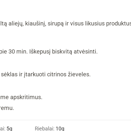
ą aliejų, kiaušinį, sirupą ir visus likusius produktus
ie 30 min. Iškepusį biskvitą atvėsinti.
 sėklas ir įtarkuoti citrinos žieveles.
ame apskritimus.
kremu.
ai:
5
g
Riebalai:
10
g