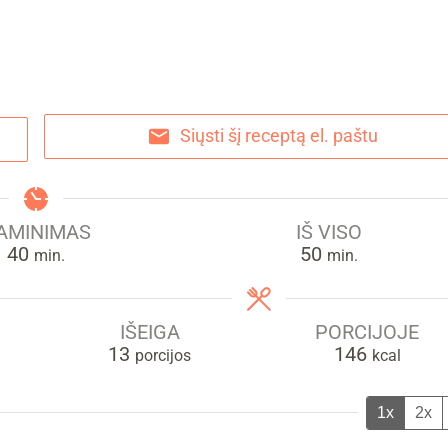
Siųsti šį receptą el. paštu
AMINIMAS
IŠ VISO
min.
min.
40
50
min.
min.
IŠEIGA
PORCIJOJE
13
146
porcijos
kcal
1x
2x