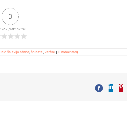
0
iko? Įvertinkite!
inio šalavijo sėklos
,
špinatai
,
varškė
|
0 komentarų
Linked
Pi
Facebook