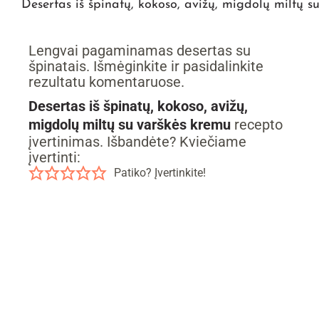
Desertas iš špinatų, kokoso, avižų, migdolų miltų s
Lengvai pagaminamas desertas su
špinatais. Išmėginkite ir pasidalinkite
rezultatu komentaruose.
Desertas iš špinatų, kokoso, avižų,
migdolų miltų su varškės kremu
recepto
įvertinimas. Išbandėte? Kviečiame
įvertinti:
Patiko? Įvertinkite!