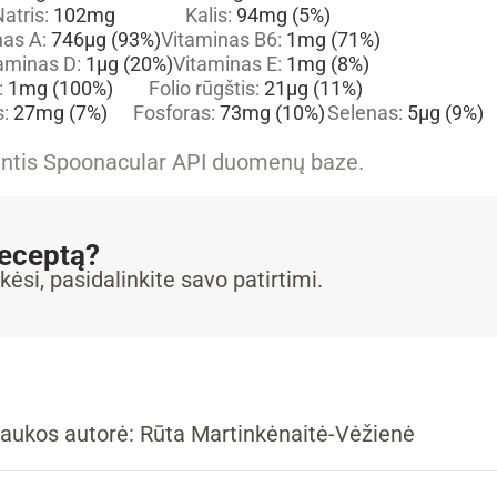
atris:
102
mg
Kalis:
94
mg
(5%)
nas A:
746
µg
(93%)
Vitaminas B6:
1
mg
(71%)
aminas D:
1
µg
(20%)
Vitaminas E:
1
mg
(8%)
:
1
mg
(100%)
Folio rūgštis:
21
µg
(11%)
s:
27
mg
(7%)
Fosforas:
73
mg
(10%)
Selenas:
5
µg
(9%)
iantis Spoonacular API duomenų baze.
receptą?
kėsi, pasidalinkite savo patirtimi.
aukos autorė: Rūta Martinkėnaitė-Vėžienė