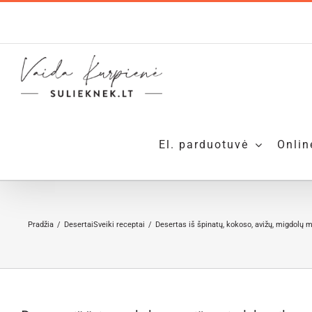
Skip
to
content
El. parduotuvė
Onlin
Pradžia
Desertai
Sveiki receptai
Desertas iš špinatų, kokoso, avižų, migdolų 