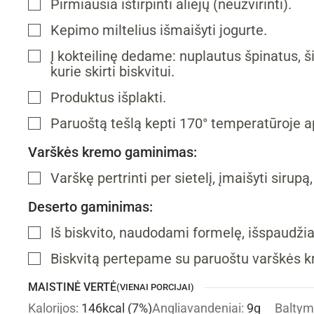
Pirmiausia ištirpinti aliejų (neužvirinti).
▢
Kepimo miltelius išmaišyti jogurte.
▢
Į kokteilinę dedame: nuplautus špinatus, šilt
▢
kurie skirti biskvitui.
Produktus išplakti.
▢
Paruoštą tešlą kepti 170° temperatūroje ap
▢
Varškės kremo gaminimas:
Varškę pertrinti per sietelį, įmaišyti sirupą,
▢
Deserto gaminimas:
Iš biskvito, naudodami formelę, išspaudži
▢
Biskvitą pertepame su paruoštu varškės 
▢
MAISTINĖ VERTĖ
(VIENAI PORCIJAI)
Kalorijos:
146
kcal
(7%)
Angliavandeniai:
9
g
Baltym