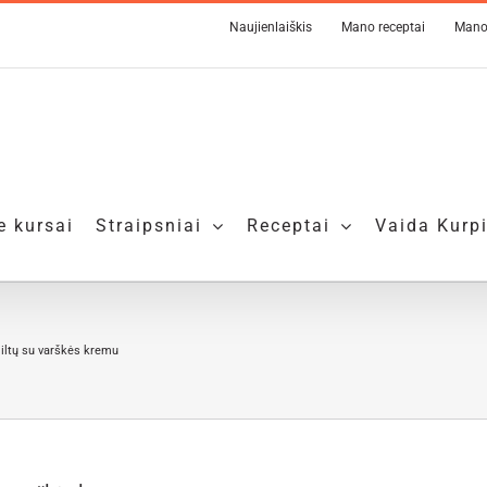
Naujienlaiškis
Mano receptai
Mano
e kursai
Straipsniai
Receptai
Vaida Kurp
miltų su varškės kremu