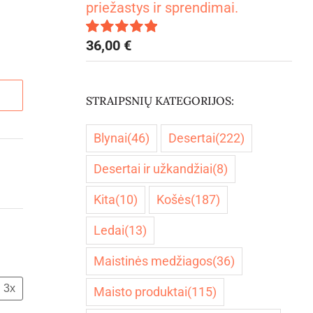
priežastys ir sprendimai.
36,00
€
Įvertinimas:
5.00
iš 5
STRAIPSNIŲ KATEGORIJOS:
Blynai
(46)
Desertai
(222)
Desertai ir užkandžiai
(8)
Kita
(10)
Košės
(187)
Ledai
(13)
Maistinės medžiagos
(36)
3x
Maisto produktai
(115)