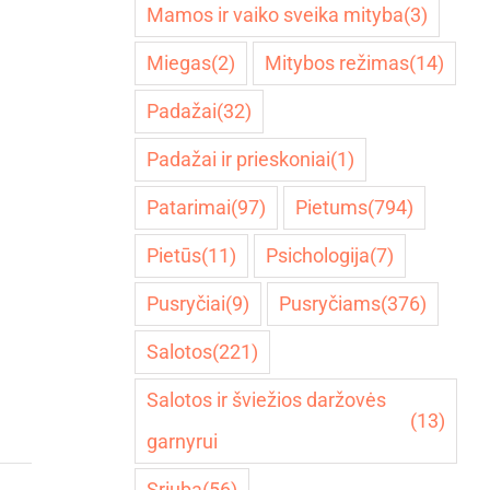
Mamos ir vaiko sveika mityba
(3)
Miegas
(2)
Mitybos režimas
(14)
Padažai
(32)
Padažai ir prieskoniai
(1)
Patarimai
(97)
Pietums
(794)
Pietūs
(11)
Psichologija
(7)
Pusryčiai
(9)
Pusryčiams
(376)
Salotos
(221)
Salotos ir šviežios daržovės
(13)
garnyrui
Sriuba
(56)