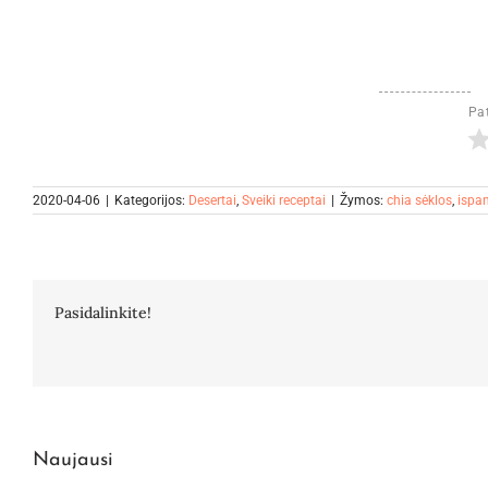
Pat
2020-04-06
|
Kategorijos:
Desertai
,
Sveiki receptai
|
Žymos:
chia sėklos
,
ispan
Pasidalinkite!
Naujausi