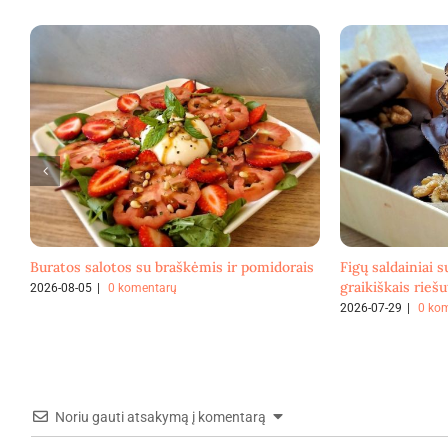
Buratos salotos su braškėmis ir pomidorais
Figų saldainiai s
graikiškais riešu
2026-08-05
|
0 komentarų
2026-07-29
|
0 ko
Noriu gauti atsakymą į komentarą