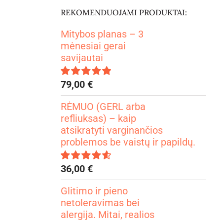
REKOMENDUOJAMI PRODUKTAI:
Mitybos planas – 3
mėnesiai gerai
savijautai
79,00
€
Įvertinimas:
4.99
iš 5
RĖMUO (GERL arba
refliuksas) – kaip
atsikratyti varginančios
problemos be vaistų ir papildų.
36,00
€
Įvertinimas:
4.67
iš 5
Glitimo ir pieno
netoleravimas bei
alergija. Mitai, realios