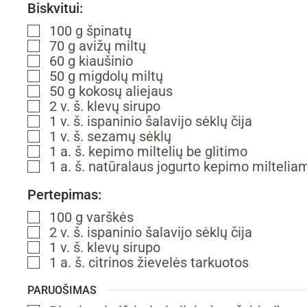
Biskvitui:
100
g
špinatų
▢
70
g
avižų miltų
▢
60
g
kiaušinio
▢
50
g
migdolų miltų
▢
50
g
kokosų aliejaus
▢
2
v. š.
klevų sirupo
▢
1
v. š.
ispaninio šalavijo sėklų
čija
▢
1
v. š.
sezamų sėklų
▢
1
a. š.
kepimo miltelių
be glitimo
▢
1
a. š.
natūralaus jogurto
kepimo milteliam
▢
Pertepimas:
100
g
varškės
▢
2
v. š.
ispaninio šalavijo sėklų
čija
▢
1
v. š.
klevų sirupo
▢
1
a. š.
citrinos žievelės
tarkuotos
▢
PARUOŠIMAS