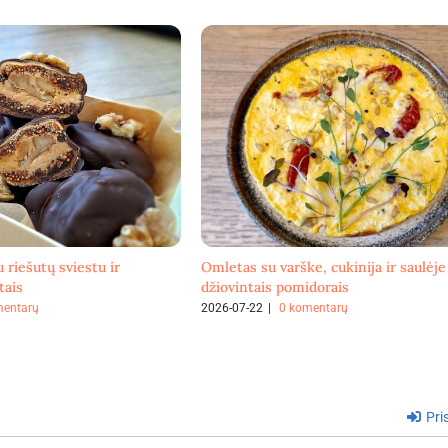
u riešutų sviestu ir
Omletas su varške, cukinija ir saulėje
tais
džiovintais pomidorais
mentarų
2026-07-22
|
0 komentarų
Pris