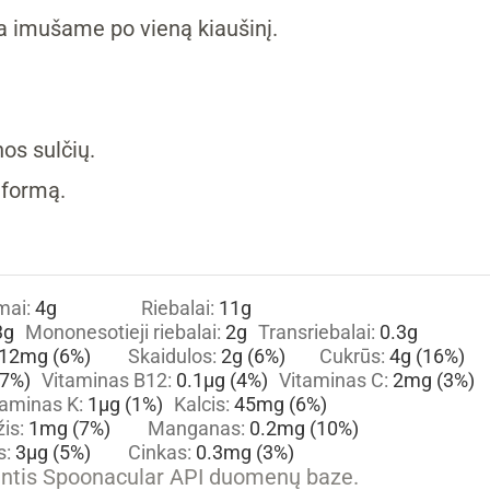
a imušame po vieną kiaušinį.
os sulčių.
 formą.
mai:
4
g
Riebalai:
11
g
3
g
Mononesotieji riebalai:
2
g
Transriebalai:
0.3
g
12
mg
(6%)
Skaidulos:
2
g
(6%)
Cukrūs:
4
g
(16%)
7%)
Vitaminas B12:
0.1
µg
(4%)
Vitaminas C:
2
mg
(3%)
taminas K:
1
µg
(1%)
Kalcis:
45
mg
(6%)
žis:
1
mg
(7%)
Manganas:
0.2
mg
(10%)
s:
3
µg
(5%)
Cinkas:
0.3
mg
(3%)
iantis Spoonacular API duomenų baze.