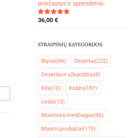
priežastys ir sprendimai.
36,00
€
Įvertinimas:
5.00
iš 5
STRAIPSNIŲ KATEGORIJOS:
Blynai
(46)
Desertai
(222)
Desertai ir užkandžiai
(8)
Kita
(10)
Košės
(187)
Ledai
(13)
Maistinės medžiagos
(36)
Maisto produktai
(115)