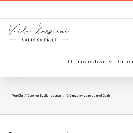
Skip
to
content
El. parduotuvė
Onlin
Pradžia
Desertai
Sveiki receptai
Drėgnas pyragas su moliūgais