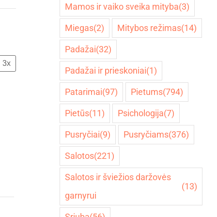
Mamos ir vaiko sveika mityba
(3)
Miegas
(2)
Mitybos režimas
(14)
Padažai
(32)
3x
Padažai ir prieskoniai
(1)
Patarimai
(97)
Pietums
(794)
Pietūs
(11)
Psichologija
(7)
Pusryčiai
(9)
Pusryčiams
(376)
Salotos
(221)
Salotos ir šviežios daržovės
(13)
garnyrui
Sriuba
(56)