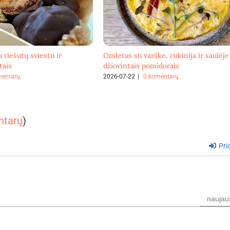
u riešutų sviestu ir
Omletas su varške, cukinija ir saulėje
tais
džiovintais pomidorais
mentarų
2026-07-22
|
0 komentarų
ntarų
)
Pris
naujau