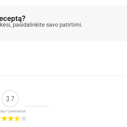
receptą?
kėsi, pasidalinkite savo patirtimi.
3.7
iko? Įvertinkite!