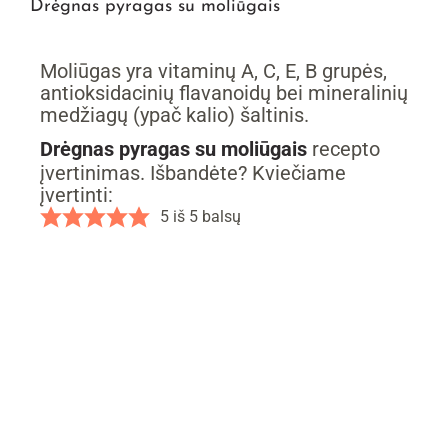
Drėgnas pyragas su moliūgais
Moliūgas yra vitaminų A, C, E, B grupės,
antioksidacinių flavanoidų bei mineralinių
medžiagų (ypač kalio) šaltinis.
Drėgnas pyragas su moliūgais
recepto
įvertinimas. Išbandėte? Kviečiame
įvertinti:
5
iš
5
balsų