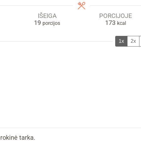
IŠEIGA
PORCIJOJE
19
173
porcijos
kcal
1x
2x
okinė tarka.