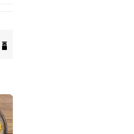
In
nterest
El.
pašto
adresas