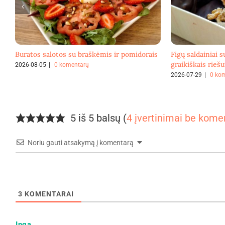
Buratos salotos su braškėmis ir pomidorais
Figų saldainiai s
graikiškais riešu
2026-08-05
|
0 komentarų
2026-07-29
|
0 ko
5 iš 5 balsų (
4 įvertinimai be kome
Noriu gauti atsakymą į komentarą
3
KOMENTARAI
Inga