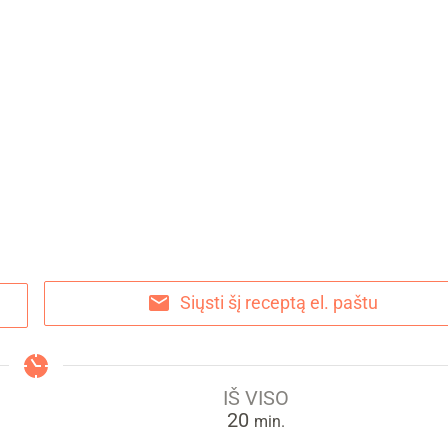
Siųsti šį receptą el. paštu
IŠ VISO
min.
20
min.