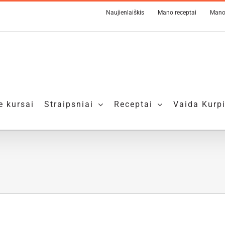
Naujienlaiškis
Mano receptai
Mano
e kursai
Straipsniai
Receptai
Vaida Kurp