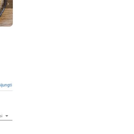
ijungti
si