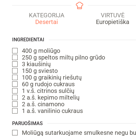
KATEGORIJA
VIRTUVĖ
Desertai
Europietiška
INGREDIENTAI
400
g
moliūgo
▢
250
g
speltos miltų
pilno grūdo
▢
3
kiaušinių
▢
150
g
sviesto
▢
100
g
graikinių riešutų
▢
60
g
rudojo cukraus
▢
1
v.š.
citrinos sulčių
▢
2
a.š.
kepimo miltelių
▢
2
a.š.
cinamono
▢
1
a.š.
vanilinio cukraus
▢
PARUOŠIMAS
Moliūgą sutarkuojame smulkesne negu bur
▢