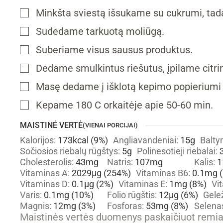
Minkšta sviestą išsukame su cukrumi, tad
▢
Sudedame tarkuotą moliūgą.
▢
Suberiame visus sausus produktus.
▢
Dedame smulkintus riešutus, įpilame citrin
▢
Masę dedame į išklotą kepimo popieriumi
▢
Kepame 180 C orkaitėje apie 50-60 min.
▢
MAISTINĖ VERTĖ
(VIENAI PORCIJAI)
Kalorijos:
173
kcal
(9%)
Angliavandeniai:
15
g
Balty
Sočiosios riebalų rūgštys:
5
g
Polinesotieji riebalai:
Cholesterolis:
43
mg
Natris:
107
mg
Kalis:
1
Vitaminas A:
2029
µg
(254%)
Vitaminas B6:
0.1
mg
(
Vitaminas D:
0.1
µg
(2%)
Vitaminas E:
1
mg
(8%)
Vi
Varis:
0.1
mg
(10%)
Folio rūgštis:
12
µg
(6%)
Gele
Magnis:
12
mg
(3%)
Fosforas:
53
mg
(8%)
Selena
Maistinės vertės duomenys paskaičiuot rem