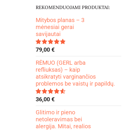
REKOMENDUOJAMI PRODUKTAI:
Mitybos planas – 3
mėnesiai gerai
savijautai
79,00
€
Įvertinimas:
4.99
iš 5
RĖMUO (GERL arba
refliuksas) – kaip
atsikratyti varginančios
problemos be vaistų ir papildų.
36,00
€
Įvertinimas:
4.67
iš 5
Glitimo ir pieno
netoleravimas bei
alergija. Mitai, realios