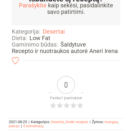
Parašykite
kaip sekėsi, pasidalinkite
savo patirtimi.
Kategorija:
Desertai
Dieta:
Low Fat
Gaminimo būdas:
Šaldytuve
Recepto ir nuotraukos autorė Aneri Irena
0
Patiko? Įvertinkite!
2021-08-25
|
Kategorijos:
Desertai
,
Sveiki receptai
|
Žymos:
mangas
,
pienas
|
0 komentarų