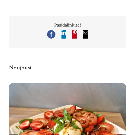
Pasidalinkite!
LinkedIn
Pinterest
El.
Facebook
pašto
adresas
Naujausi