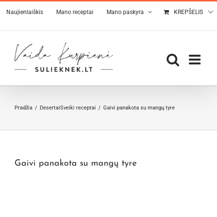
Skip
Naujienlaiškis
Mano receptai
Mano paskyra
KREPŠELIS
to
content
Pradžia
Desertai
Sveiki receptai
Gaivi panakota su mangų tyre
Gaivi panakota su mangų tyre