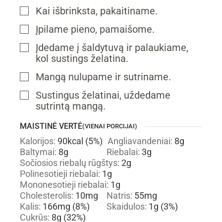
Kai išbrinksta, pakaitiname.
▢
Įpilame pieno, pamaišome.
▢
Įdedame į šaldytuvą ir palaukiame,
▢
kol sustings želatina.
Mangą nulupame ir sutriname.
▢
Sustingus želatinai, uždedame
▢
sutrintą mangą.
MAISTINĖ VERTĖ
(VIENAI PORCIJAI)
Kalorijos:
90
kcal
(5%)
Angliavandeniai:
8
g
Baltymai:
8
g
Riebalai:
3
g
Sočiosios riebalų rūgštys:
2
g
Polinesotieji riebalai:
1
g
Mononesotieji riebalai:
1
g
Cholesterolis:
10
mg
Natris:
55
mg
Kalis:
166
mg
(8%)
Skaidulos:
1
g
(3%)
Cukrūs:
8
g
(32%)