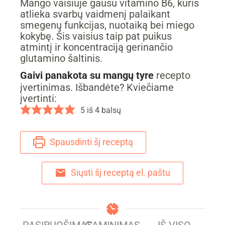
Mango vaisiuje gausu vitamino B6, kuris
atlieka svarbų vaidmenį palaikant
smegenų funkcijas, nuotaiką bei miego
kokybę. Šis vaisius taip pat puikus
atmintį ir koncentraciją gerinančio
glutamino šaltinis.
Gaivi panakota su mangų tyre
recepto
įvertinimas. Išbandėte? Kviečiame
įvertinti:
5
iš
4
balsų
Spausdinti šį receptą
Siųsti šį receptą el. paštu
PASIRUOŠIMAS
GAMINIMAS
IŠ VISO