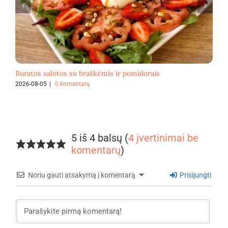
Buratos salotos su braškėmis ir pomidorais
F
2026-08-05
|
0 komentarų
2
5 iš 4 balsų (
4 įvertinimai be
komentarų
)
Noriu gauti atsakymą į komentarą
Prisijungti