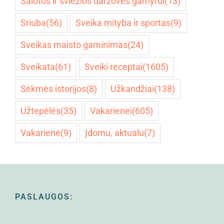
Salotos ir šviežios daržovės garnyrui
(13)
Sriuba
(56)
Sveika mityba ir sportas
(9)
Sveikas maisto gaminimas
(24)
Sveikata
(61)
Sveiki receptai
(1605)
Sėkmės istorijos
(8)
Užkandžiai
(138)
Užtepėlės
(35)
Vakarienei
(605)
Vakarienė
(9)
Įdomu, aktualu
(7)
PASLAUGOS: