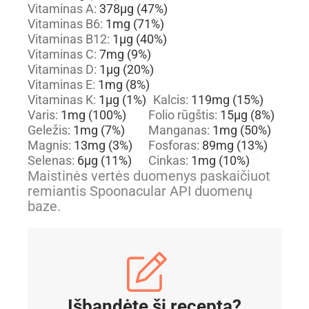
Vitaminas A:
378
µg
(47%)
Vitaminas B6:
1
mg
(71%)
Vitaminas B12:
1
µg
(40%)
Vitaminas C:
7
mg
(9%)
Vitaminas D:
1
µg
(20%)
Vitaminas E:
1
mg
(8%)
Vitaminas K:
1
µg
(1%)
Kalcis:
119
mg
(15%)
Varis:
1
mg
(100%)
Folio rūgštis:
15
µg
(8%)
Geležis:
1
mg
(7%)
Manganas:
1
mg
(50%)
Magnis:
13
mg
(3%)
Fosforas:
89
mg
(13%)
Selenas:
6
µg
(11%)
Cinkas:
1
mg
(10%)
Maistinės vertės duomenys paskaičiuot
remiantis Spoonacular API duomenų
baze.
Išbandėte šį receptą?