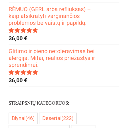
4.99
iš 5
RĖMUO (GERL arba refliuksas) –
kaip atsikratyti varginančios
problemos be vaistų ir papildų.
36,00
€
Įvertinimas:
4.67
iš 5
Glitimo ir pieno netoleravimas bei
alergija. Mitai, realios priežastys ir
sprendimai.
36,00
€
Įvertinimas:
5.00
iš 5
STRAIPSNIŲ KATEGORIJOS:
Blynai
(46)
Desertai
(222)