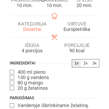
min.
min.
min.
10
min.
10
min.
20
min.
KATEGORIJA
VIRTUVĖ
Desertai
Europietiška
IŠEIGA
PORCIJOJE
4
porcijos
90
kcal
INGREDIENTAI
1x
2x
3x
400
ml
pieno
▢
130
g
vandens
▢
80
g
mango
▢
20
g
želatinos
▢
PARUOŠIMAS
Vandenyje išbrinkiname želatiną.
▢