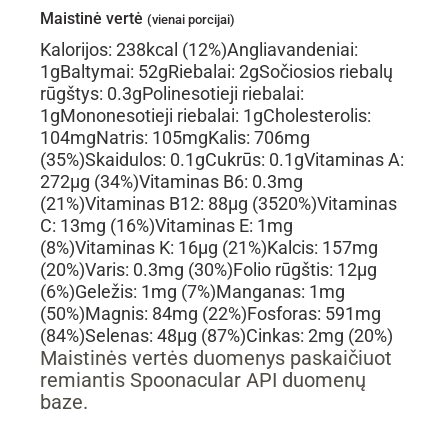
Maistinė vertė
(vienai porcijai)
Kalorijos:
238
kcal
(12%)
Angliavandeniai:
1
g
Baltymai:
52
g
Riebalai:
2
g
Sočiosios riebalų
rūgštys:
0.3
g
Polinesotieji riebalai:
1
g
Mononesotieji riebalai:
1
g
Cholesterolis:
104
mg
Natris:
105
mg
Kalis:
706
mg
(35%)
Skaidulos:
0.1
g
Cukrūs:
0.1
g
Vitaminas A:
272
µg
(34%)
Vitaminas B6:
0.3
mg
(21%)
Vitaminas B12:
88
µg
(3520%)
Vitaminas
C:
13
mg
(16%)
Vitaminas E:
1
mg
(8%)
Vitaminas K:
16
µg
(21%)
Kalcis:
157
mg
(20%)
Varis:
0.3
mg
(30%)
Folio rūgštis:
12
µg
(6%)
Geležis:
1
mg
(7%)
Manganas:
1
mg
(50%)
Magnis:
84
mg
(22%)
Fosforas:
591
mg
(84%)
Selenas:
48
µg
(87%)
Cinkas:
2
mg
(20%)
Maistinės vertės duomenys paskaičiuot
remiantis Spoonacular API duomenų
baze.