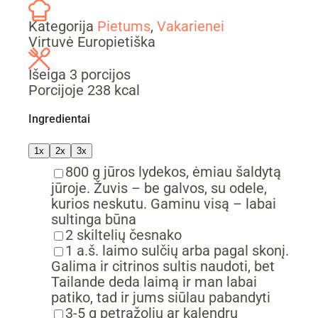
Kategorija
Pietums
,
Vakarienei
Virtuvė
Europietiška
Išeiga
3
porcijos
Porcijoje
238
kcal
Ingredientai
1x
2x
3x
▢
800
g
jūros lydekos,
ėmiau šaldytą
jūroje. Žuvis – be galvos, su odele,
kurios neskutu. Gaminu visą – labai
sultinga būna
▢
2
skiltelių
česnako
▢
1
a.š.
laimo sulčių
arba pagal skonį.
Galima ir citrinos sultis naudoti, bet
Tailande deda laimą ir man labai
patiko, tad ir jums siūlau pabandyti
▢
3-5
g
petražolių
ar kalendrų