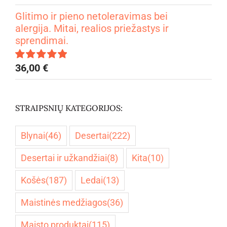
4.67
iš 5
Glitimo ir pieno netoleravimas bei
alergija. Mitai, realios priežastys ir
sprendimai.
36,00
€
Įvertinimas:
5.00
iš 5
STRAIPSNIŲ KATEGORIJOS:
Blynai
(46)
Desertai
(222)
Desertai ir užkandžiai
(8)
Kita
(10)
Košės
(187)
Ledai
(13)
Maistinės medžiagos
(36)
Maisto produktai
(115)