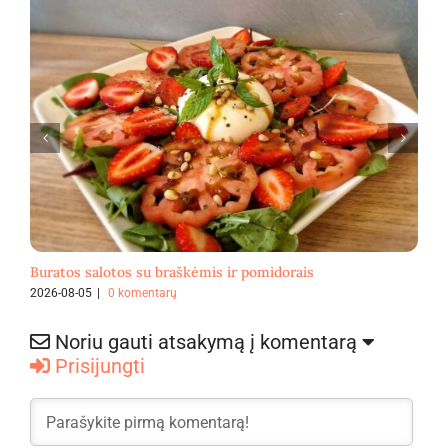
Buratos salotos su braškėmis ir pomidorais
F
2026-08-05
|
0 komentarų
2
Noriu gauti atsakymą į komentarą
Prisijungti