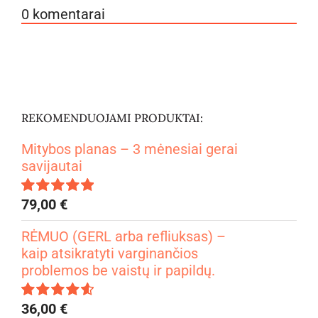
0
komentarai
REKOMENDUOJAMI PRODUKTAI:
Mitybos planas – 3 mėnesiai gerai
savijautai
79,00
€
Įvertinimas:
4.99
iš 5
RĖMUO (GERL arba refliuksas) –
kaip atsikratyti varginančios
problemos be vaistų ir papildų.
36,00
€
Įvertinimas: