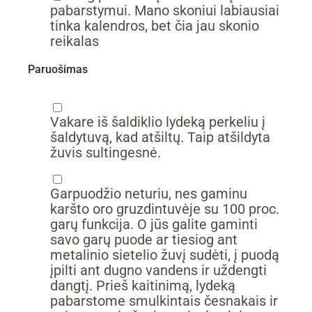
pabarstymui. Mano skoniui labiausiai
tinka kalendros, bet čia jau skonio
reikalas
Paruošimas
▢
Vakare iš šaldiklio lydeką perkeliu į
šaldytuvą, kad atšiltų. Taip atšildyta
žuvis sultingesnė.
▢
Garpuodžio neturiu, nes gaminu
karšto oro gruzdintuvėje su 100 proc.
garų funkcija. O jūs galite gaminti
savo garų puode ar tiesiog ant
metalinio sietelio žuvį sudėti, į puodą
įpilti ant dugno vandens ir uždengti
dangtį. Prieš kaitinimą, lydeką
pabarstome smulkintais česnakais ir