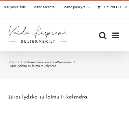
Skip
Naujienlaiškis
Mano receptai
Mano paskyra
KREPŠELIS
to
content
Pradžia
Pietums
Sveiki receptai
Vakarienei
Jūros lydeka su laimu ir kalendra
Jūros lydeka su laimu ir kalendra