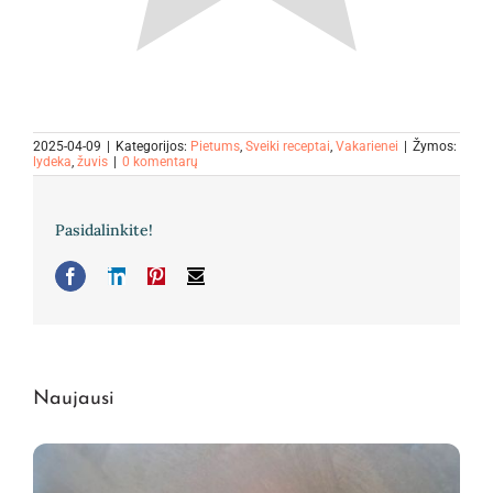
2025-04-09
|
Kategorijos:
Pietums
,
Sveiki receptai
,
Vakarienei
|
Žymos:
lydeka
,
žuvis
|
0 komentarų
Pasidalinkite!
Facebook
LinkedIn
Pinterest
El.
pašto
adresas
Naujausi