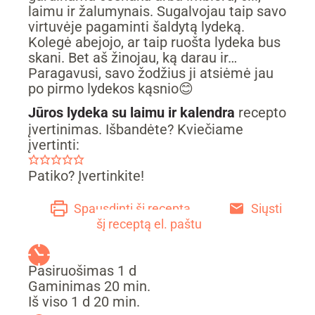
laimu ir žalumynais. Sugalvojau taip savo
virtuvėje pagaminti šaldytą lydeką.
Kolegė abejojo, ar taip ruošta lydeka bus
skani. Bet aš žinojau, ką darau ir…
Paragavusi, savo žodžius ji atsiėmė jau
po pirmo lydekos kąsnio😊
Jūros lydeka su laimu ir kalendra
recepto
įvertinimas. Išbandėte? Kviečiame
įvertinti:
Patiko? Įvertinkite!
Spausdinti šį receptą
Siųsti
šį receptą el. paštu
day
Pasiruošimas
1
d
min.
Gaminimas
20
min.
day
min.
Iš viso
1
d
20
min.