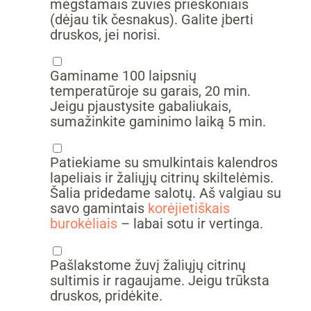
mėgstamais žuvies prieskoniais
(dėjau tik česnakus). Galite įberti
druskos, jei norisi.
▢
Gaminame 100 laipsnių
temperatūroje su garais, 20 min.
Jeigu pjaustysite gabaliukais,
sumažinkite gaminimo laiką 5 min.
▢
Patiekiame su smulkintais kalendros
lapeliais ir žaliųjų citrinų skiltelėmis.
Šalia pridedame salotų. Aš valgiau su
savo gamintais
korėjietiškais
burokėliais
– labai sotu ir vertinga.
▢
Pašlakstome žuvį žaliųjų citrinų
sultimis ir ragaujame. Jeigu trūksta
druskos, pridėkite.