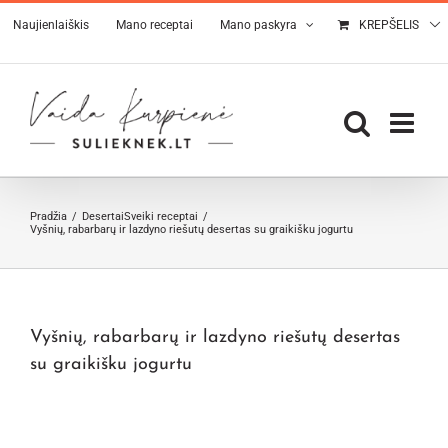
Skip
Naujienlaiškis
Mano receptai
Mano paskyra
KREPŠELIS
to
content
Pradžia
Desertai
Sveiki receptai
Vyšnių, rabarbarų ir lazdyno riešutų desertas su graikišku jogurtu
Vyšnių, rabarbarų ir lazdyno riešutų desertas
su graikišku jogurtu