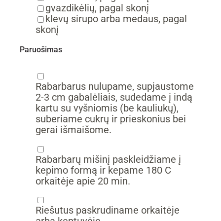
▢
gvazdikėlių,
pagal skonį
▢
klevų sirupo
arba medaus, pagal
skonį
Paruošimas
▢
Rabarbarus nulupame, supjaustome
2-3 cm gabalėliais, sudedame į indą
kartu su vyšniomis (be kauliukų),
suberiame cukrų ir prieskonius bei
gerai išmaišome.
▢
Rabarbarų mišinį paskleidžiame į
kepimo formą ir kepame 180 C
orkaitėje apie 20 min.
▢
Riešutus paskrudiname orkaitėje
arba keptuvėje.