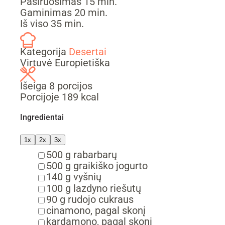
min.
Pasiruošimas
15
min.
min.
Gaminimas
20
min.
min.
Iš viso
35
min.
Kategorija
Desertai
Virtuvė
Europietiška
Išeiga
8
porcijos
Porcijoje
189
kcal
Ingredientai
1x
2x
3x
▢
500
g
rabarbarų
▢
500
g
graikiško jogurto
▢
140
g
vyšnių
▢
100
g
lazdyno riešutų
▢
90
g
rudojo cukraus
▢
cinamono,
pagal skonį
▢
kardamono,
pagal skonį