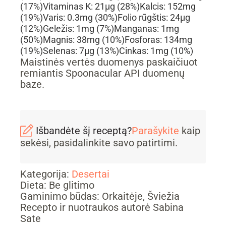
(17%)
Vitaminas K:
21
µg
(28%)
Kalcis:
152
mg
(19%)
Varis:
0.3
mg
(30%)
Folio rūgštis:
24
µg
(12%)
Geležis:
1
mg
(7%)
Manganas:
1
mg
(50%)
Magnis:
38
mg
(10%)
Fosforas:
134
mg
(19%)
Selenas:
7
µg
(13%)
Cinkas:
1
mg
(10%)
Maistinės vertės duomenys paskaičiuot
remiantis Spoonacular API duomenų
baze.
Išbandėte šį receptą?
Parašykite
kaip
sekėsi, pasidalinkite savo patirtimi.
Kategorija:
Desertai
Dieta:
Be glitimo
Gaminimo būdas:
Orkaitėje, Šviežia
Recepto ir nuotraukos autorė Sabina
Sate