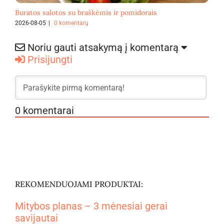
Buratos salotos su braškėmis ir pomidorais
F
2026-08-05
|
0 komentarų
2
Noriu gauti atsakymą į komentarą
Prisijungti
0
komentarai
REKOMENDUOJAMI PRODUKTAI:
Mitybos planas – 3 mėnesiai gerai
savijautai