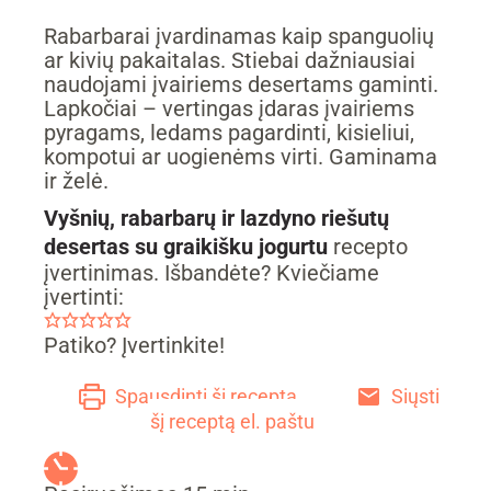
Rabarbarai įvardinamas kaip spanguolių
ar kivių pakaitalas. Stiebai dažniausiai
naudojami įvairiems desertams gaminti.
Lapkočiai – vertingas įdaras įvairiems
pyragams, ledams pagardinti, kisieliui,
kompotui ar uogienėms virti. Gaminama
ir želė.
Vyšnių, rabarbarų ir lazdyno riešutų
desertas su graikišku jogurtu
recepto
įvertinimas. Išbandėte? Kviečiame
įvertinti:
Patiko? Įvertinkite!
Spausdinti šį receptą
Siųsti
šį receptą el. paštu