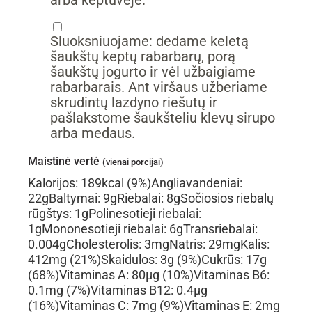
▢
Sluoksniuojame: dedame keletą
šaukštų keptų rabarbarų, porą
šaukštų jogurto ir vėl užbaigiame
rabarbarais. Ant viršaus užberiame
skrudintų lazdyno riešutų ir
pašlakstome šaukšteliu klevų sirupo
arba medaus.
Maistinė vertė
(vienai porcijai)
Kalorijos:
189
kcal
(9%)
Angliavandeniai:
22
g
Baltymai:
9
g
Riebalai:
8
g
Sočiosios riebalų
rūgštys:
1
g
Polinesotieji riebalai:
1
g
Mononesotieji riebalai:
6
g
Transriebalai:
0.004
g
Cholesterolis:
3
mg
Natris:
29
mg
Kalis:
412
mg
(21%)
Skaidulos:
3
g
(9%)
Cukrūs:
17
g
(68%)
Vitaminas A:
80
µg
(10%)
Vitaminas B6:
0.1
mg
(7%)
Vitaminas B12:
0.4
µg
(16%)
Vitaminas C:
7
mg
(9%)
Vitaminas E:
2
mg