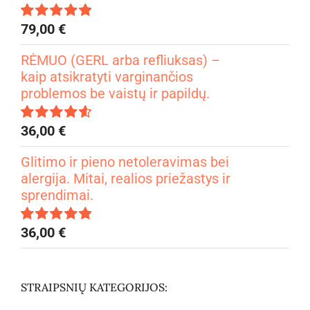
79,00
€
Įvertinimas:
4.99
iš 5
RĖMUO (GERL arba refliuksas) –
kaip atsikratyti varginančios
problemos be vaistų ir papildų.
36,00
€
Įvertinimas:
4.67
iš 5
Glitimo ir pieno netoleravimas bei
alergija. Mitai, realios priežastys ir
sprendimai.
36,00
€
Įvertinimas:
5.00
iš 5
STRAIPSNIŲ KATEGORIJOS: