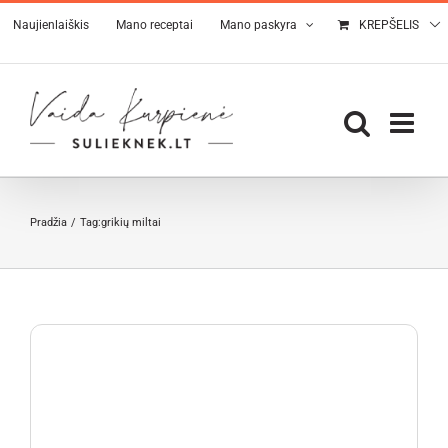
Skip
Naujienlaiškis
Mano receptai
Mano paskyra
KREPŠELIS
to
content
Pradžia
Tag:
grikių miltai