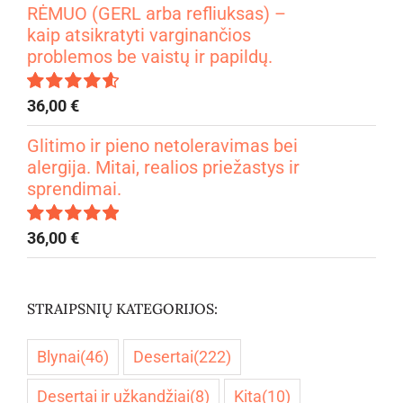
RĖMUO (GERL arba refliuksas) –
kaip atsikratyti varginančios
problemos be vaistų ir papildų.
36,00
€
Įvertinimas:
4.67
iš 5
Glitimo ir pieno netoleravimas bei
alergija. Mitai, realios priežastys ir
sprendimai.
36,00
€
Įvertinimas:
5.00
iš 5
STRAIPSNIŲ KATEGORIJOS:
Blynai
(46)
Desertai
(222)
Desertai ir užkandžiai
(8)
Kita
(10)