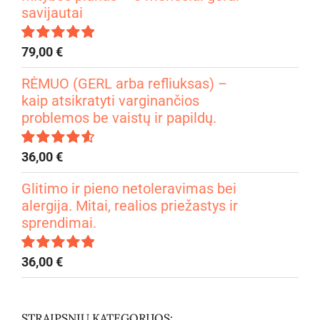
savijautai
79,00
€
Įvertinimas:
4.99
iš 5
RĖMUO (GERL arba refliuksas) –
kaip atsikratyti varginančios
problemos be vaistų ir papildų.
36,00
€
Įvertinimas:
4.67
iš 5
Glitimo ir pieno netoleravimas bei
alergija. Mitai, realios priežastys ir
sprendimai.
36,00
€
Įvertinimas:
5.00
iš 5
STRAIPSNIŲ KATEGORIJOS: