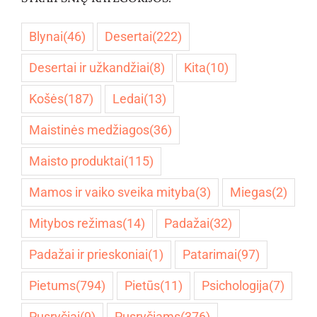
Blynai
(46)
Desertai
(222)
Desertai ir užkandžiai
(8)
Kita
(10)
Košės
(187)
Ledai
(13)
Maistinės medžiagos
(36)
Maisto produktai
(115)
Mamos ir vaiko sveika mityba
(3)
Miegas
(2)
Mitybos režimas
(14)
Padažai
(32)
Padažai ir prieskoniai
(1)
Patarimai
(97)
Pietums
(794)
Pietūs
(11)
Psichologija
(7)
Pusryčiai
(9)
Pusryčiams
(376)