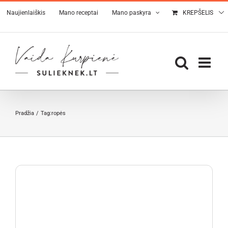
Skip
Naujienlaiškis
Mano receptai
Mano paskyra
KREPŠELIS
to
content
Pradžia
Tag:
ropės