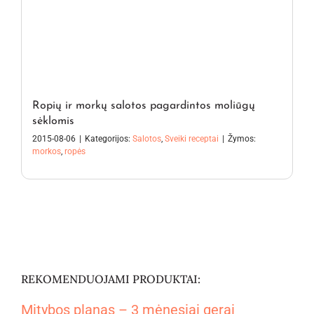
Ropių ir morkų salotos pagardintos moliūgų
sėklomis
2015-08-06
|
Kategorijos:
Salotos
,
Sveiki receptai
|
Žymos:
morkos
,
ropės
REKOMENDUOJAMI PRODUKTAI:
Mitybos planas – 3 mėnesiai gerai