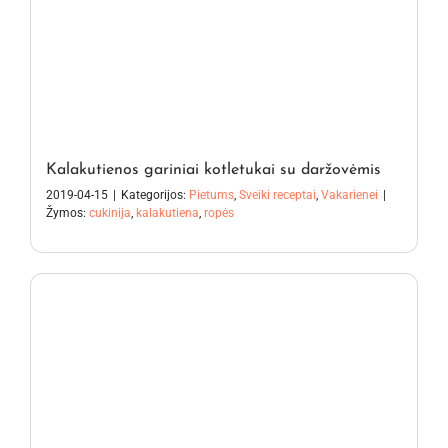
Kalakutienos gariniai kotletukai su daržovėmis
2019-04-15
|
Kategorijos:
Pietums
,
Sveiki receptai
,
Vakarienei
|
Žymos:
cukinija
,
kalakutiena
,
ropės