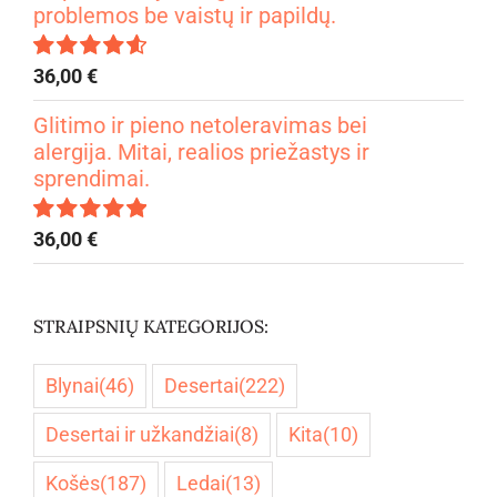
problemos be vaistų ir papildų.
36,00
€
Įvertinimas:
4.67
iš 5
Glitimo ir pieno netoleravimas bei
alergija. Mitai, realios priežastys ir
sprendimai.
36,00
€
Įvertinimas:
5.00
iš 5
STRAIPSNIŲ KATEGORIJOS:
Blynai
(46)
Desertai
(222)
Desertai ir užkandžiai
(8)
Kita
(10)
Košės
(187)
Ledai
(13)