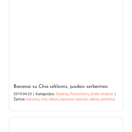
Bananai su Chia sėklomis, juodais serbentais
2019-04-23
|
Kategorijos:
Desertai
,
Pusryčiams
,
Sveiki receptai
|
Žymos:
bananai
,
chia sėklos
,
ispaninio šalavijo sėklos
,
serbentai