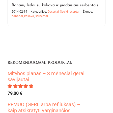
Bananų ledai su kakava ir juodaisiais serbentais
2014-02-19
|
Kategorijos:
Desertai
,
Sveiki receptai
|
Žymos:
bananai
,
kakava
,
serbentai
REKOMENDUOJAMI PRODUKTAI:
Mitybos planas – 3 mėnesiai gerai
savijautai
79,00
€
Įvertinimas:
4.99
iš 5
RĖMUO (GERL arba refliuksas) –
kaip atsikratyti varginančios