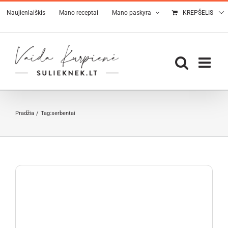
Skip
Naujienlaiškis
Mano receptai
Mano paskyra
KREPŠELIS
to
content
Pradžia
Tag:
serbentai