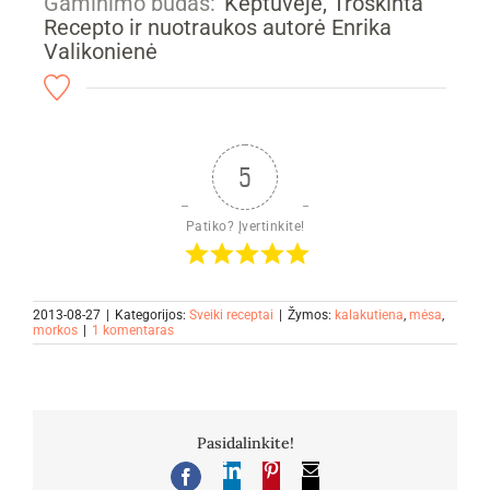
Gaminimo būdas:
Keptuvėje, Troškinta
Recepto ir nuotraukos autorė Enrika
Valikonienė
5
Patiko? Įvertinkite!
2013-08-27
|
Kategorijos:
Sveiki receptai
|
Žymos:
kalakutiena
,
mėsa
,
morkos
|
1 komentaras
Pasidalinkite!
LinkedIn
Pinterest
El.
Facebook
pašto