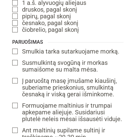
1
a.š.
alyvuogių aliejaus
▢
druskos,
pagal skonį
▢
pipirų,
pagal skonį
▢
česnako,
pagal skonį
▢
čiobrelio,
pagal skonį
▢
PARUOŠIMAS
Smulkia tarka sutarkuojame morką.
▢
Susmulkintą svogūną ir morkas
▢
sumaišome su malta mėsa.
Į paruoštą masę įmušame kiaušinį,
▢
suberiame prieskonius, smulkintą
česnaką ir viską gerai išminkome.
Formuojame maltinius ir trumpai
▢
apkepame aliejuje. Susidariusi
plutelė neleis mėsai išsausėti viduje.
Ant maltinių supilame sultinį ir
▢