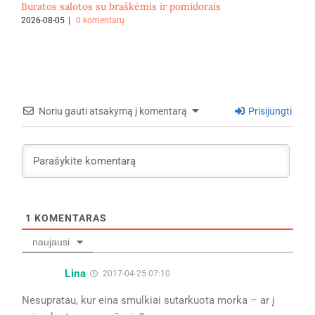
Buratos salotos su braškėmis ir pomidorais
F
2026-08-05
|
0 komentarų
2
Noriu gauti atsakymą į komentarą
Prisijungti
1
KOMENTARAS
naujausi
Lina
2017-04-25 07:10
Nesupratau, kur eina smulkiai sutarkuota morka – ar į