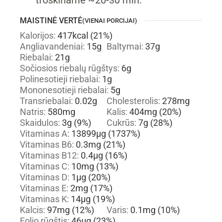
troškiname ~20-30 min.
MAISTINĖ VERTĖ
(VIENAI PORCIJAI)
Kalorijos:
417
kcal
(21%)
Angliavandeniai:
15
g
Baltymai:
37
g
Riebalai:
21
g
Sočiosios riebalų rūgštys:
6
g
Polinesotieji riebalai:
1
g
Mononesotieji riebalai:
5
g
Transriebalai:
0.02
g
Cholesterolis:
278
mg
Natris:
580
mg
Kalis:
404
mg
(20%)
Skaidulos:
3
g
(9%)
Cukrūs:
7
g
(28%)
Vitaminas A:
13899
µg
(1737%)
Vitaminas B6:
0.3
mg
(21%)
Vitaminas B12:
0.4
µg
(16%)
Vitaminas C:
10
mg
(13%)
Vitaminas D:
1
µg
(20%)
Vitaminas E:
2
mg
(17%)
Vitaminas K:
14
µg
(19%)
Kalcis:
97
mg
(12%)
Varis:
0.1
mg
(10%)
Folio rūgštis:
46
µg
(23%)