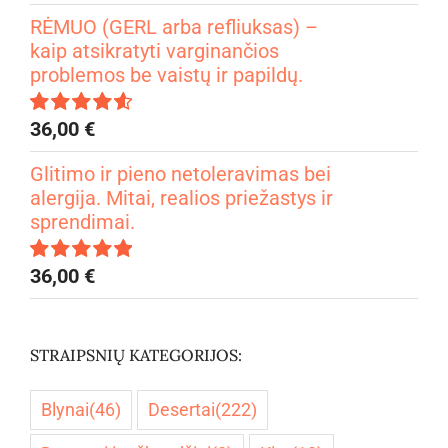
4.99
iš 5
RĖMUO (GERL arba refliuksas) –
kaip atsikratyti varginančios
problemos be vaistų ir papildų.
36,00
€
Įvertinimas:
4.67
iš 5
Glitimo ir pieno netoleravimas bei
alergija. Mitai, realios priežastys ir
sprendimai.
36,00
€
Įvertinimas:
5.00
iš 5
STRAIPSNIŲ KATEGORIJOS:
Blynai
(46)
Desertai
(222)