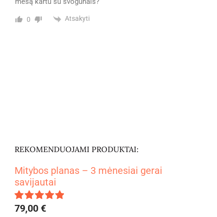
mėsą kartu su svogūnais?
Atsakyti
0
REKOMENDUOJAMI PRODUKTAI:
Mitybos planas – 3 mėnesiai gerai
savijautai
79,00
€
Įvertinimas: