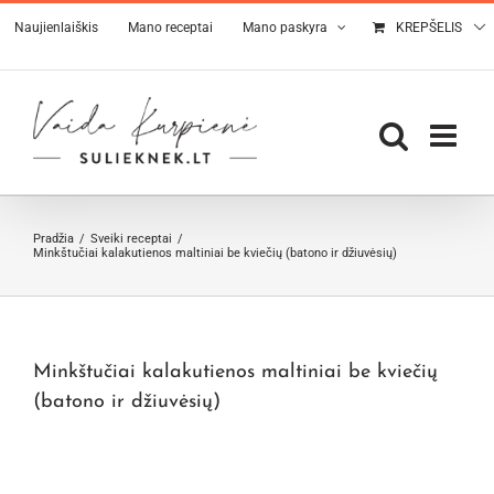
Skip
Naujienlaiškis
Mano receptai
Mano paskyra
KREPŠELIS
to
content
Pradžia
Sveiki receptai
Minkštučiai kalakutienos maltiniai be kviečių (batono ir džiuvėsių)
Minkštučiai kalakutienos maltiniai be kviečių
(batono ir džiuvėsių)