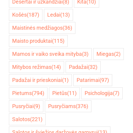
Desertai ir užkandžiai
(8)
Kita
(10)
Košės
(187)
Ledai
(13)
Maistinės medžiagos
(36)
Maisto produktai
(115)
Mamos ir vaiko sveika mityba
(3)
Miegas
(2)
Mitybos režimas
(14)
Padažai
(32)
Padažai ir prieskoniai
(1)
Patarimai
(97)
Pietums
(794)
Pietūs
(11)
Psichologija
(7)
Pusryčiai
(9)
Pusryčiams
(376)
Salotos
(221)
Salotos ir šviežios daržovės garnyrui
(13)