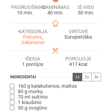
PASIRUOŠIMAS
GAMINIMAS
IŠ VISO
min.
min.
min.
10
min.
40
min.
50
min.
KATEGORIJA
VIRTUVĖ
Pietums
,
Europietiška
Vakarienei
IŠEIGA
PORCIJOJE
1
porcijos
417
kcal
INGREDIENTAI
1x
2x
3x
160
g
kalakutienos,
maltos
▢
80
g
morkų
▢
70
ml
sultinio
▢
1
kiaušinio
▢
50
g
svogūno
▢