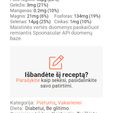
Geležis:
3
mg
(21%)
Manganas:
0.2
mg
(10%)
Magnis:
21
mg
(6%)
Fosforas:
134
mg
(19%)
Selenas:
14
µg
(25%)
Cinkas:
1
mg
(10%)
Maistinės vertės duomenys paskaičiuot
remiantis Spoonacular API duomenų
baze.
Išbandėte šį receptą?
Parašykite
kaip sekėsi, pasidalinkite
savo patirtimi.
Kategorija:
Pietums
,
Vakarienei
Dieta:
Diabetui, Be glitimo