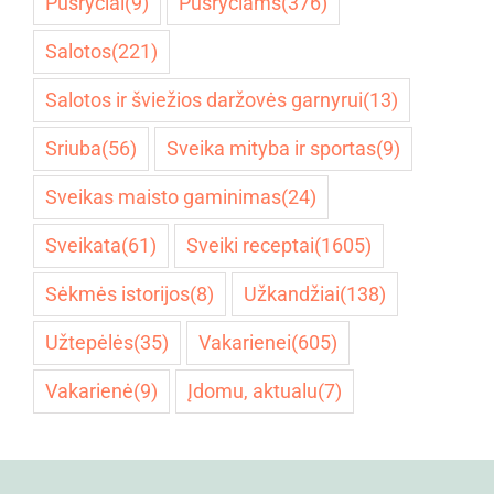
Pusryčiai
(9)
Pusryčiams
(376)
Salotos
(221)
Salotos ir šviežios daržovės garnyrui
(13)
Sriuba
(56)
Sveika mityba ir sportas
(9)
Sveikas maisto gaminimas
(24)
Sveikata
(61)
Sveiki receptai
(1605)
Sėkmės istorijos
(8)
Užkandžiai
(138)
Užtepėlės
(35)
Vakarienei
(605)
Vakarienė
(9)
Įdomu, aktualu
(7)