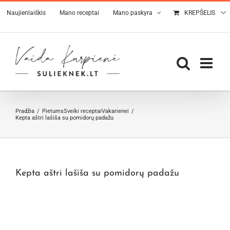
Skip
Naujienlaiškis
Mano receptai
Mano paskyra
KREPŠELIS
to
content
Pradžia
Pietums
Sveiki receptai
Vakarienei
Kepta aštri lašiša su pomidorų padažu
Kepta aštri lašiša su pomidorų padažu