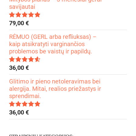
savijautai
79,00
€
Įvertinimas:
4.99
iš 5
RĖMUO (GERL arba refliuksas) –
kaip atsikratyti varginančios
problemos be vaistų ir papildų.
36,00
€
Įvertinimas:
4.67
iš 5
Glitimo ir pieno netoleravimas bei
alergija. Mitai, realios priežastys ir
sprendimai.
36,00
€
Įvertinimas:
5.00
iš 5