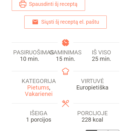
Spausdinti šį receptą
Siųsti šį receptą el. paštu
PASIRUOŠIMAS
GAMINIMAS
IŠ VISO
min.
min.
min.
10
min.
15
min.
25
min.
KATEGORIJA
VIRTUVĖ
Pietums
,
Europietiška
Vakarienei
IŠEIGA
PORCIJOJE
1
porcijos
228
kcal