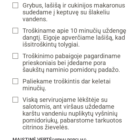
Grybus, lašišą ir cukinijos makaronus
▢
sudedame į keptuvę su šlakeliu
vandens.
Troškiname apie 10 minučių uždengę
▢
dangtį. Eigoje apverčiame lašišą, kad
išsitroškintų tolygiai.
Troškinimo pabaigoje pagardiname
▢
prieskoniais bei įdedame pora
šaukštų naminio pomidorų padažo.
Paliekame troškintis dar keletai
▢
minučių.
Viską serviruojame lėkštėje su
▢
salotomis, ant viršaus uždedame
karštu vandeniu nuplikytų vyšninių
pomidoriukų, pabarstome tarkuotos
citrinos žievelės.
MAISTINĖ VERTĖ
(VIENAI PORCIJAI)