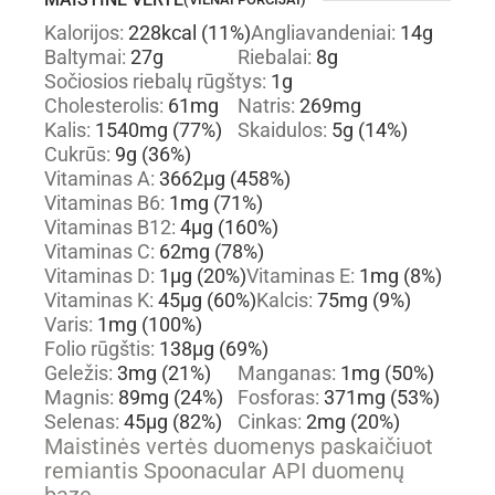
Kalorijos:
228
kcal
(11%)
Angliavandeniai:
14
g
Baltymai:
27
g
Riebalai:
8
g
Sočiosios riebalų rūgštys:
1
g
Cholesterolis:
61
mg
Natris:
269
mg
Kalis:
1540
mg
(77%)
Skaidulos:
5
g
(14%)
Cukrūs:
9
g
(36%)
Vitaminas A:
3662
µg
(458%)
Vitaminas B6:
1
mg
(71%)
Vitaminas B12:
4
µg
(160%)
Vitaminas C:
62
mg
(78%)
Vitaminas D:
1
µg
(20%)
Vitaminas E:
1
mg
(8%)
Vitaminas K:
45
µg
(60%)
Kalcis:
75
mg
(9%)
Varis:
1
mg
(100%)
Folio rūgštis:
138
µg
(69%)
Geležis:
3
mg
(21%)
Manganas:
1
mg
(50%)
Magnis:
89
mg
(24%)
Fosforas:
371
mg
(53%)
Selenas:
45
µg
(82%)
Cinkas:
2
mg
(20%)
Maistinės vertės duomenys paskaičiuot
remiantis Spoonacular API duomenų