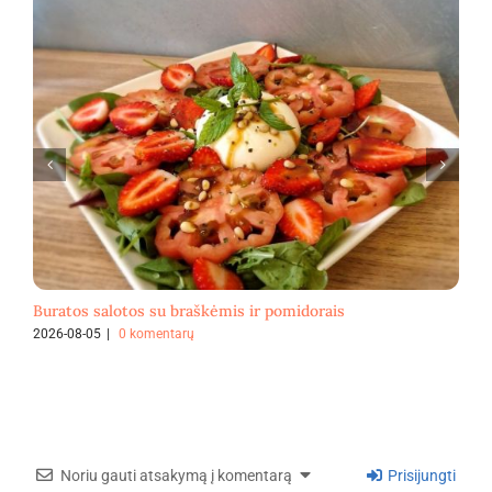
Buratos salotos su braškėmis ir pomidorais
F
2026-08-05
|
0 komentarų
2
Noriu gauti atsakymą į komentarą
Prisijungti