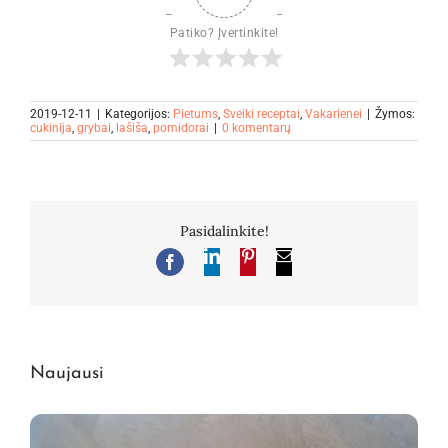
Patiko? Įvertinkite!
2019-12-11
|
Kategorijos:
Pietums
,
Sveiki receptai
,
Vakarienei
|
Žymos:
cukinija
,
grybai
,
lašiša
,
pomidorai
|
0 komentarų
Pasidalinkite!
LinkedIn
Pinterest
El.
Facebook
pašto
adresas
Naujausi