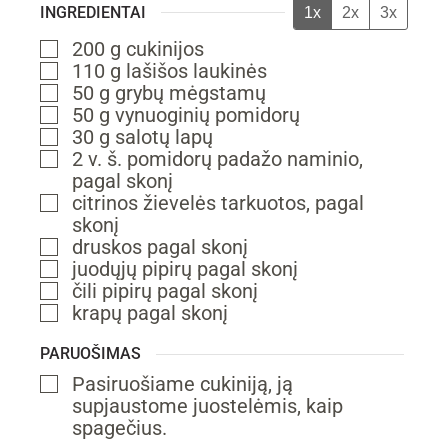
INGREDIENTAI
1x
2x
3x
200
g
cukinijos
▢
110
g
lašišos
laukinės
▢
50
g
grybų
mėgstamų
▢
50
g
vynuoginių pomidorų
▢
30
g
salotų lapų
▢
2
v. š.
pomidorų padažo
naminio,
▢
pagal skonį
citrinos žievelės
tarkuotos, pagal
▢
skonį
druskos
pagal skonį
▢
juodųjų pipirų
pagal skonį
▢
čili pipirų
pagal skonį
▢
krapų
pagal skonį
▢
PARUOŠIMAS
Pasiruošiame cukiniją, ją
▢
supjaustome juostelėmis, kaip
spagečius.