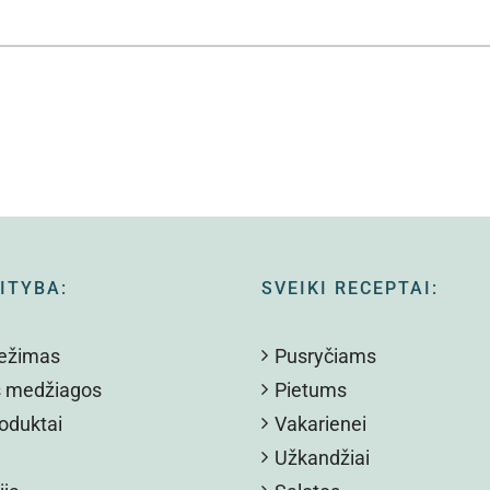
ITYBA:
SVEIKI RECEPTAI:
režimas
Pusryčiams
s medžiagos
Pietums
oduktai
Vakarienei
Užkandžiai