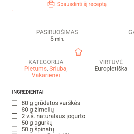
Spausdinti šį receptą
PASIRUOŠIMAS
G
min.
5
min.
KATEGORIJA
VIRTUVĖ
Pietums
,
Sriuba
,
Europietiška
Vakarienei
INGREDIENTAI
80
g
grūdėtos varškės
▢
80
g
žirnelių
▢
2
v.š.
natūralaus jogurto
▢
50
g
agurkų
▢
50
g
špinatų
▢