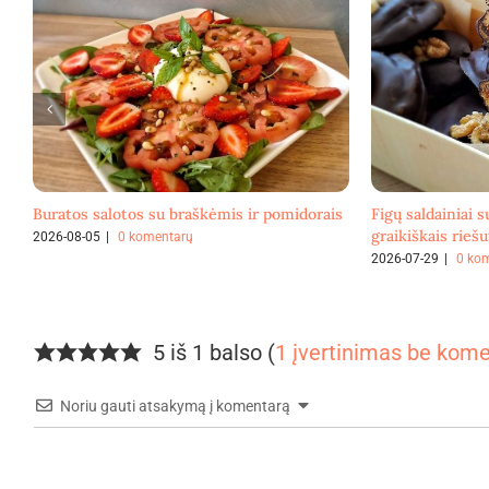
Buratos salotos su braškėmis ir pomidorais
Figų saldainiai s
graikiškais riešu
2026-08-05
|
0 komentarų
2026-07-29
|
0 ko
5 iš 1 balso (
1 įvertinimas be kom
Noriu gauti atsakymą į komentarą