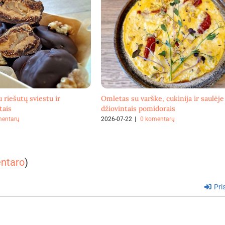
u riešutų sviestu ir
Omletas su varške, cukinija ir saulėje
tais
džiovintais pomidorais
mentarų
2026-07-22
|
0 komentarų
entaro
)
Pris