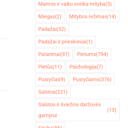
Mamos ir vaiko sveika mityba
(3)
Miegas
(2)
Mitybos režimas
(14)
Padažai
(32)
Padažai ir prieskoniai
(1)
Patarimai
(97)
Pietums
(794)
Pietūs
(11)
Psichologija
(7)
Pusryčiai
(9)
Pusryčiams
(376)
Salotos
(221)
Salotos ir šviežios daržovės
(13)
garnyrui
Sriuba
(56)