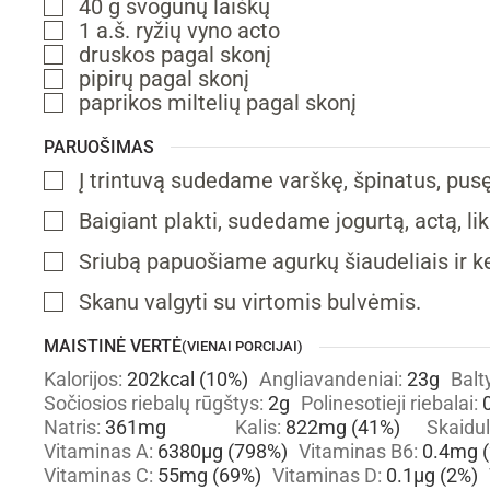
40
g
svogūnų laiškų
▢
1
a.š.
ryžių vyno acto
▢
druskos
pagal skonį
▢
pipirų
pagal skonį
▢
paprikos miltelių
pagal skonį
▢
PARUOŠIMAS
Į trintuvą sudedame varškę, špinatus, pusę 
▢
Baigiant plakti, sudedame jogurtą, actą, li
▢
Sriubą papuošiame agurkų šiaudeliais ir kel
▢
Skanu valgyti su virtomis bulvėmis.
▢
MAISTINĖ VERTĖ
(VIENAI PORCIJAI)
Kalorijos:
202
kcal
(10%)
Angliavandeniai:
23
g
Balt
Sočiosios riebalų rūgštys:
2
g
Polinesotieji riebalai:
Natris:
361
mg
Kalis:
822
mg
(41%)
Skaidu
Vitaminas A:
6380
µg
(798%)
Vitaminas B6:
0.4
mg
(
Vitaminas C:
55
mg
(69%)
Vitaminas D:
0.1
µg
(2%)