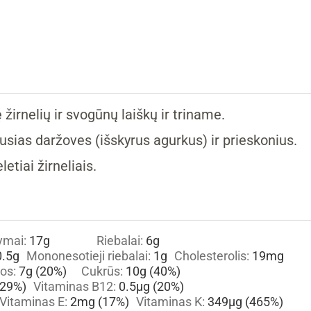
žirnelių ir svogūnų laiškų ir triname.
kusias daržoves (išskyrus agurkus) ir prieskonius.
etiai žirneliais.
ymai:
17
g
Riebalai:
6
g
0.5
g
Mononesotieji riebalai:
1
g
Cholesterolis:
19
mg
los:
7
g
(20%)
Cukrūs:
10
g
(40%)
29%)
Vitaminas B12:
0.5
µg
(20%)
Vitaminas E:
2
mg
(17%)
Vitaminas K:
349
µg
(465%)