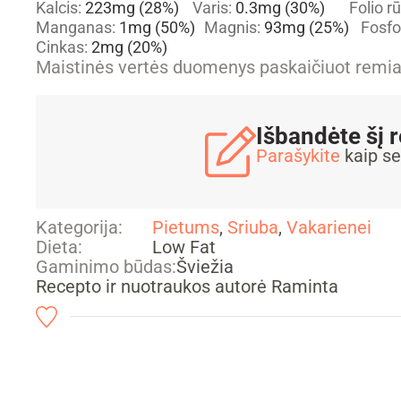
Kalcis:
223
mg
(28%)
Varis:
0.3
mg
(30%)
Folio r
Manganas:
1
mg
(50%)
Magnis:
93
mg
(25%)
Fosfo
Cinkas:
2
mg
(20%)
Maistinės vertės duomenys paskaičiuot rem
Išbandėte šį 
Parašykite
kaip se
Kategorija:
Pietums
,
Sriuba
,
Vakarienei
Dieta:
Low Fat
Gaminimo būdas:
Šviežia
Recepto ir nuotraukos autorė Raminta