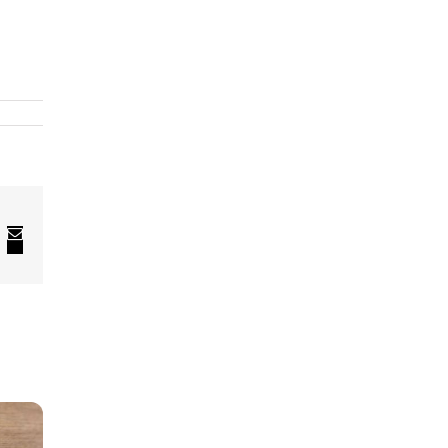
In
nterest
El.
pašto
adresas