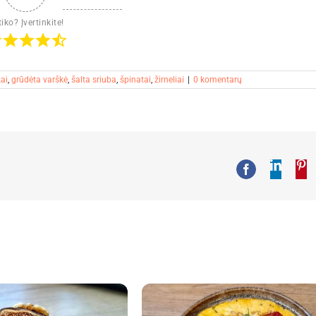
iko? Įvertinkite!
ai
,
grūdėta varškė
,
šalta sriuba
,
špinatai
,
žirneliai
|
0 komentarų
Linked
Pi
Facebook