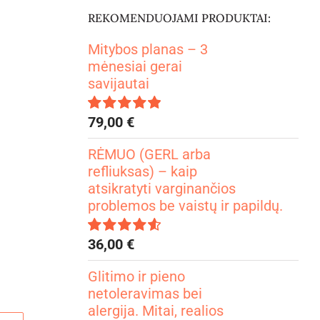
REKOMENDUOJAMI PRODUKTAI:
Mitybos planas – 3
mėnesiai gerai
savijautai
79,00
€
Įvertinimas:
4.99
iš 5
RĖMUO (GERL arba
refliuksas) – kaip
atsikratyti varginančios
problemos be vaistų ir papildų.
36,00
€
Įvertinimas:
4.67
iš 5
Glitimo ir pieno
netoleravimas bei
alergija. Mitai, realios