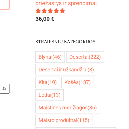
priežastys ir sprendimai.
36,00
€
Įvertinimas:
5.00
iš 5
STRAIPSNIŲ KATEGORIJOS:
Blynai
(46)
Desertai
(222)
Desertai ir užkandžiai
(8)
Kita
(10)
Košės
(187)
3x
Ledai
(13)
Maistinės medžiagos
(36)
Maisto produktai
(115)