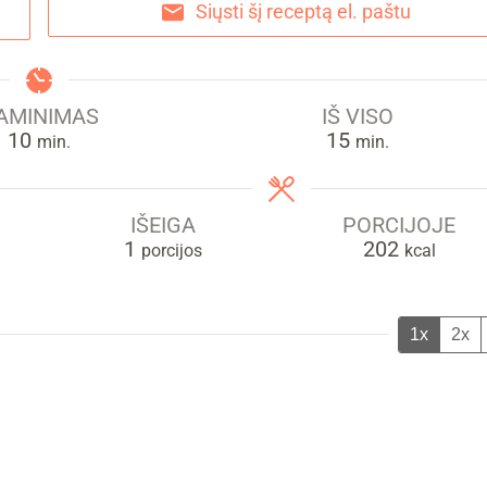
Siųsti šį receptą el. paštu
AMINIMAS
IŠ VISO
min.
min.
10
15
min.
min.
IŠEIGA
PORCIJOJE
1
202
porcijos
kcal
1x
2x