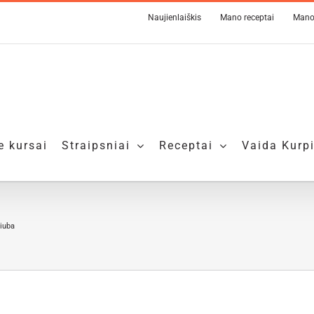
Naujienlaiškis
Mano receptai
Mano
e kursai
Straipsniai
Receptai
Vaida Kurp
riuba