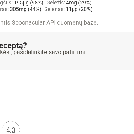
ūgštis:
195
µg
(98%)
Geležis:
4
mg
(29%)
ras:
305
mg
(44%)
Selenas:
11
µg
(20%)
iantis Spoonacular API duomenų baze.
receptą?
kėsi, pasidalinkite savo patirtimi.
4.3