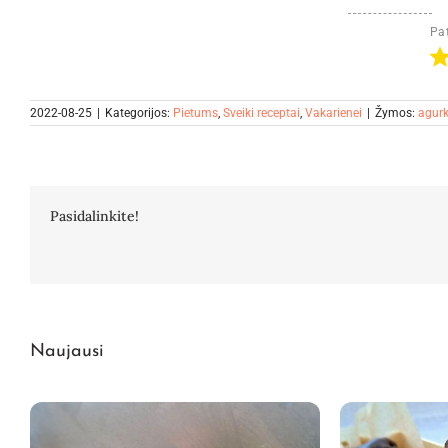
Pat
2022-08-25
|
Kategorijos:
Pietums
,
Sveiki receptai
,
Vakarienei
|
Žymos:
agurk
Pasidalinkite!
Naujausi