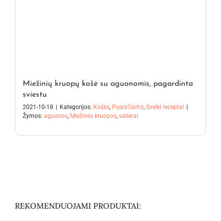
Miežinių kruopų košė su aguonomis, pagardinta
sviestu
2021-10-18
|
Kategorijos:
Košės
,
Pusryčiams
,
Sveiki receptai
|
Žymos:
aguonos
,
Miežinės kruopos
,
salierai
REKOMENDUOJAMI PRODUKTAI: