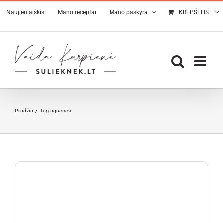
Skip
Naujienlaiškis
Mano receptai
Mano paskyra
KREPŠELIS
to
content
Pradžia
Tag:
aguonos