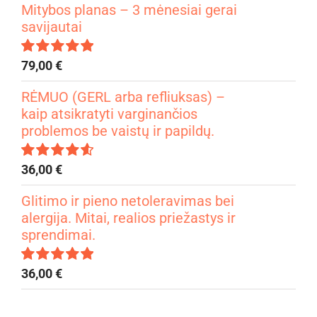
Mitybos planas – 3 mėnesiai gerai
savijautai
79,00
€
Įvertinimas:
4.99
iš 5
RĖMUO (GERL arba refliuksas) –
kaip atsikratyti varginančios
problemos be vaistų ir papildų.
36,00
€
Įvertinimas:
4.67
iš 5
Glitimo ir pieno netoleravimas bei
alergija. Mitai, realios priežastys ir
sprendimai.
36,00
€
Įvertinimas:
5.00
iš 5