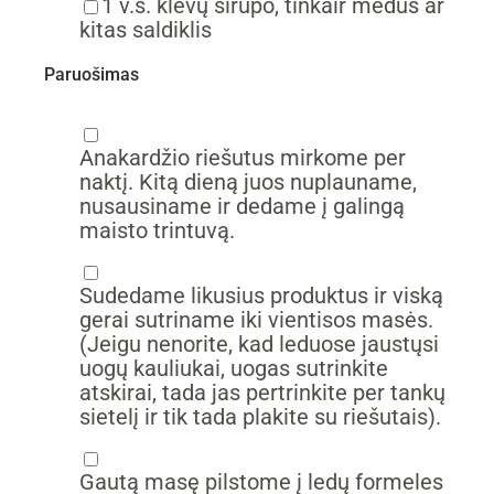
▢
1
v.š.
klevų sirupo,
tinkair medus ar
kitas saldiklis
Paruošimas
▢
Anakardžio riešutus mirkome per
naktį. Kitą dieną juos nuplauname,
nusausiname ir dedame į galingą
maisto trintuvą.
▢
Sudedame likusius produktus ir viską
gerai sutriname iki vientisos masės.
(Jeigu nenorite, kad leduose jaustųsi
uogų kauliukai, uogas sutrinkite
atskirai, tada jas pertrinkite per tankų
sietelį ir tik tada plakite su riešutais).
▢
Gautą masę pilstome į ledų formeles