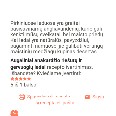
Pirkiniuose leduose yra greitai
pasisavinamų angliavandenių, kurie gali
kenkti mūsų sveikatai, bei maisto priedų.
Kai ledai yra natūralūs, pavyzdžiui,
pagaminti namuose, jie galibūti vertingų
maistinių medžiagų kupinas desertas.
Augaliniai anakardžio riešutų ir
gervuogių ledai
recepto įvertinimas.
Išbandėte? Kviečiame įvertinti:
5
iš 1 balso
Spausdinti šį receptą
Siųsti
šį receptą el. paštu