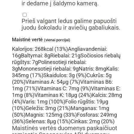
ir dedame į šaldymo kamerą.
▢
Prieš valgant ledus galime papuošti
juodu šokoladu ir aviečių gabaliukais.
Maistinė vertė
(vienai porcijai)
Kalorijos:
268
kcal
(13%)
Angliavandeniai:
16
g
Baltymai:
8
g
Riebalai:
21
g
Sočiosios riebalų
rūgštys:
7
g
Polinesotieji riebalai:
3
g
Mononesotieji riebalai:
9
g
Natris:
8
mg
Kalis:
345
mg
(17%)
Skaidulos:
3
g
(9%)
Cukrūs:
5
g
(20%)
Vitaminas A:
54
µg
(7%)
Vitaminas B6:
1
mg
(71%)
Vitaminas C:
7
mg
(9%)
Vitaminas E:
1
mg
(8%)
Vitaminas K:
18
µg
(24%)
Kalcis:
28
mg
(4%)
Varis:
1
mg
(100%)
Folio rūgštis:
19
µg
(10%)
Geležis:
3
mg
(21%)
Manganas:
1
mg
(50%)
Magnis:
125
mg
(33%)
Fosforas:
249
mg
(36%)
Selenas:
8
µg
(15%)
Cinkas:
2
mg
(20%)
Maistinės vertės duomenys paskaičiuot