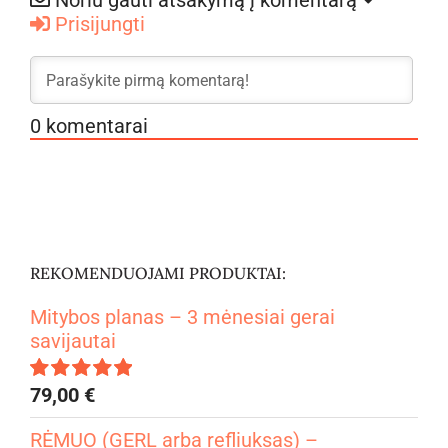
Noriu gauti atsakymą į komentarą
Prisijungti
0
komentarai
REKOMENDUOJAMI PRODUKTAI:
Mitybos planas – 3 mėnesiai gerai
savijautai
79,00
€
Įvertinimas:
4.99
iš 5
RĖMUO (GERL arba refliuksas) –