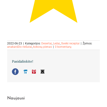
2022-06-23
|
Kategorijos:
Desertai
,
Ledai
,
Sveiki receptai
|
Žymos:
anakardžio riešutai
,
kokosų pienas
|
0 komentarų
Pasidalinkite!
Facebook
LinkedIn
Pinterest
El.
pašto
adresas
Naujausi