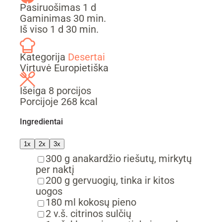
day
Pasiruošimas
1
d
min.
Gaminimas
30
min.
day
min.
Iš viso
1
d
30
min.
Kategorija
Desertai
Virtuvė
Europietiška
Išeiga
8
porcijos
Porcijoje
268
kcal
Ingredientai
1x
2x
3x
▢
300
g
anakardžio riešutų,
mirkytų
per naktį
▢
200
g
gervuogių,
tinka ir kitos
uogos
▢
180
ml
kokosų pieno
▢
2
v.š.
citrinos sulčių