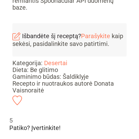
remiantis Spoonacular API duomenų
baze.
Išbandėte šį receptą?
Parašykite
kaip
sekėsi, pasidalinkite savo patirtimi.
Kategorija:
Desertai
Dieta:
Be glitimo
Gaminimo būdas:
Šaldiklyje
Recepto ir nuotraukos autorė Donata
Vaisnoraitė
5
Patiko? Įvertinkite!