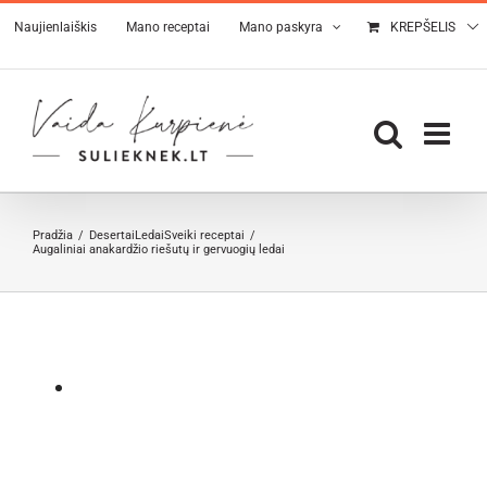
Skip
Naujienlaiškis
Mano receptai
Mano paskyra
KREPŠELIS
to
content
Pradžia
Desertai
Ledai
Sveiki receptai
Augaliniai anakardžio riešutų ir gervuogių ledai