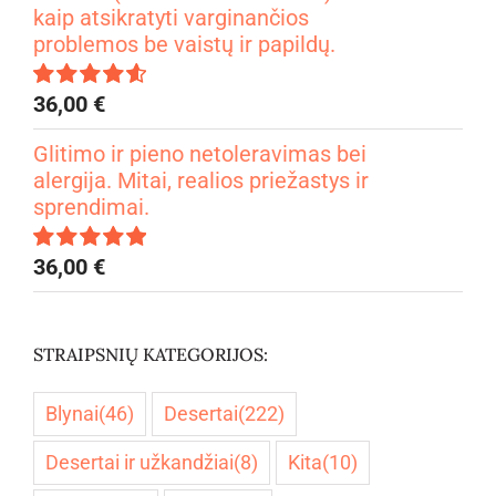
kaip atsikratyti varginančios
problemos be vaistų ir papildų.
36,00
€
Įvertinimas:
4.67
iš 5
Glitimo ir pieno netoleravimas bei
alergija. Mitai, realios priežastys ir
sprendimai.
36,00
€
Įvertinimas:
5.00
iš 5
STRAIPSNIŲ KATEGORIJOS:
Blynai
(46)
Desertai
(222)
Desertai ir užkandžiai
(8)
Kita
(10)