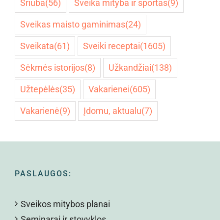
Sriuba
(56)
Sveika mityba ir sportas
(9)
Sveikas maisto gaminimas
(24)
Sveikata
(61)
Sveiki receptai
(1605)
Sėkmės istorijos
(8)
Užkandžiai
(138)
Užtepėlės
(35)
Vakarienei
(605)
Vakarienė
(9)
Įdomu, aktualu
(7)
PASLAUGOS:
Sveikos mitybos planai
Seminarai ir stovyklos