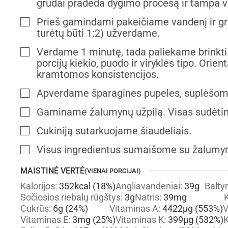
grūdai pradeda dygimo procesą ir tampa ve
Prieš gamindami pakeičiame vandenį ir gr
▢
turėtų būti 1:2) užverdame.
Verdame 1 minutę, tada paliekame brinkti
▢
porcijų kiekio, puodo ir viryklės tipo. Orien
kramtomos konsistencijos.
Apverdame šparagines pupeles, suplėšome
▢
Gaminame žalumynų užpilą. Visas sudėtine
▢
Cukiniją sutarkuojame šiaudeliais.
▢
Visus ingredientus sumaišome su žalumyn
▢
MAISTINĖ VERTĖ
(VIENAI PORCIJAI)
Kalorijos:
352
kcal
(18%)
Angliavandeniai:
39
g
Balty
Sočiosios riebalų rūgštys:
3
g
Natris:
39
mg
K
Cukrūs:
6
g
(24%)
Vitaminas A:
4422
µg
(553%)
V
Vitaminas E:
3
mg
(25%)
Vitaminas K:
399
µg
(532%)
K