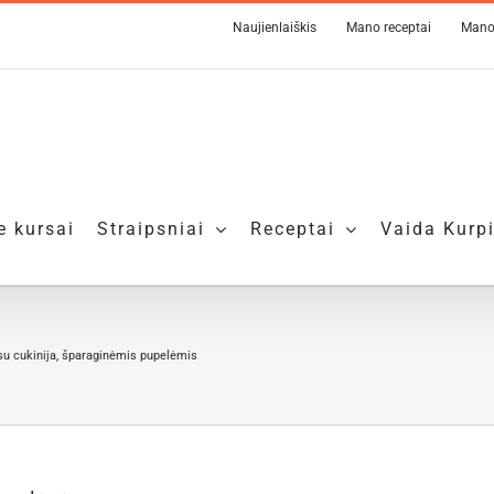
Naujienlaiškis
Mano receptai
Mano
e kursai
Straipsniai
Receptai
Vaida Kurp
 su cukinija, šparaginėmis pupelėmis