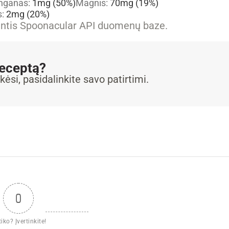
nganas:
1
mg
(50%)
Magnis:
70
mg
(19%)
s:
2
mg
(20%)
iantis Spoonacular API duomenų baze.
receptą?
kėsi, pasidalinkite savo patirtimi.
0
iko? Įvertinkite!