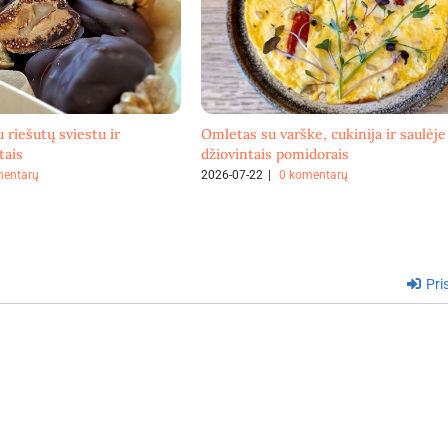
u riešutų sviestu ir
Omletas su varške, cukinija ir saulėje
tais
džiovintais pomidorais
mentarų
2026-07-22
|
0 komentarų
Pris