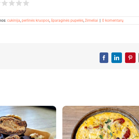
mos:
cukinija
,
perlinės kruopos
,
šparaginės pupelės
,
žirneliai
|
0 komentarų
Facebook
LinkedIn
Pint