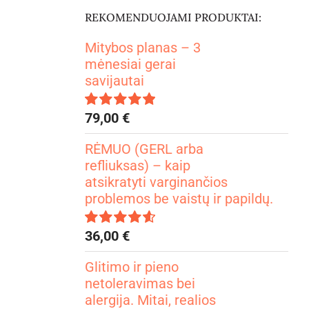
REKOMENDUOJAMI PRODUKTAI:
Mitybos planas – 3
mėnesiai gerai
savijautai
79,00
€
Įvertinimas:
4.99
iš 5
RĖMUO (GERL arba
refliuksas) – kaip
atsikratyti varginančios
problemos be vaistų ir papildų.
36,00
€
Įvertinimas:
4.67
iš 5
Glitimo ir pieno
netoleravimas bei
alergija. Mitai, realios