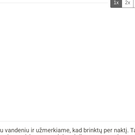
1x
2x
 vandeniu ir užmerkiame, kad brinktų per naktį. T