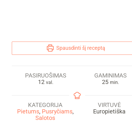
Spausdinti šį receptą
PASIRUOŠIMAS
GAMINIMAS
val.
min.
12
25
val.
min.
KATEGORIJA
VIRTUVĖ
Pietums
,
Pusryčiams
,
Europietiška
Salotos