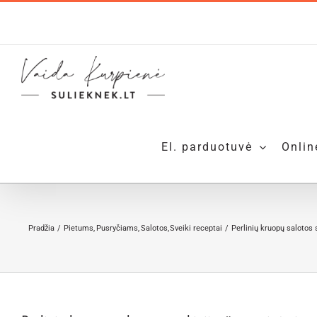
Skip
to
content
El. parduotuvė
Onlin
Pradžia
Pietums
Pusryčiams
Salotos
Sveiki receptai
Perlinių kruopų salotos