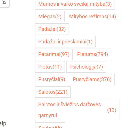
3x
Mamos ir vaiko sveika mityba
(3)
Miegas
(2)
Mitybos režimas
(14)
Padažai
(32)
Padažai ir prieskoniai
(1)
Patarimai
(97)
Pietums
(794)
Pietūs
(11)
Psichologija
(7)
Pusryčiai
(9)
Pusryčiams
(376)
Salotos
(221)
Salotos ir šviežios daržovės
(13)
garnyrui
aip
Sriuba
(56)