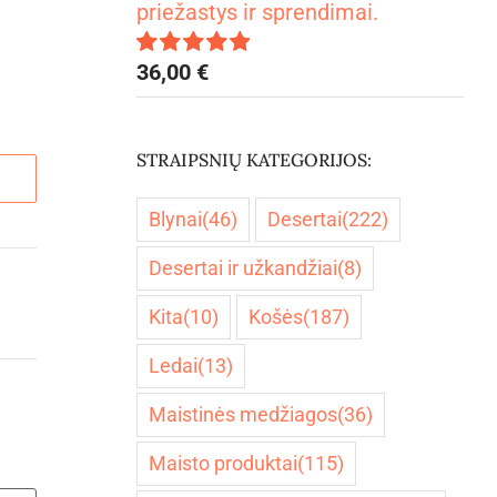
priežastys ir sprendimai.
36,00
€
Įvertinimas:
5.00
iš 5
STRAIPSNIŲ KATEGORIJOS:
Blynai
(46)
Desertai
(222)
Desertai ir užkandžiai
(8)
Kita
(10)
Košės
(187)
Ledai
(13)
Maistinės medžiagos
(36)
Maisto produktai
(115)