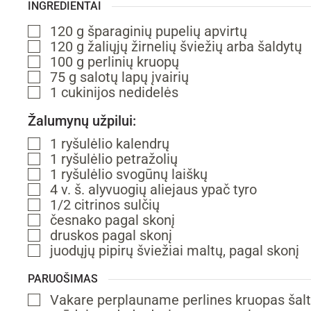
INGREDIENTAI
120
g
šparaginių pupelių
apvirtų
▢
120
g
žaliųjų žirnelių
šviežių arba šaldytų
▢
100
g
perlinių kruopų
▢
75
g
salotų lapų
įvairių
▢
1
cukinijos
nedidelės
▢
Žalumynų užpilui:
1
ryšulėlio
kalendrų
▢
1
ryšulėlio
petražolių
▢
1
ryšulėlio
svogūnų laiškų
▢
4
v. š.
alyvuogių aliejaus
ypač tyro
▢
1/2
citrinos sulčių
▢
česnako
pagal skonį
▢
druskos
pagal skonį
▢
juodųjų pipirų
šviežiai maltų, pagal skonį
▢
PARUOŠIMAS
Vakare perplauname perlines kruopas šaltu
▢