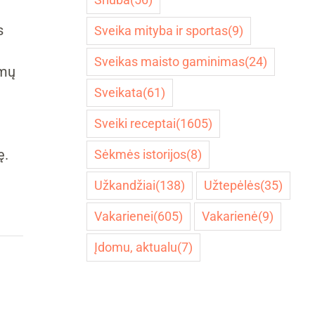
s
Sveika mityba ir sportas
(9)
Sveikas maisto gaminimas
(24)
amų
Sveikata
(61)
Sveiki receptai
(1605)
ę.
Sėkmės istorijos
(8)
Užkandžiai
(138)
Užtepėlės
(35)
Vakarienei
(605)
Vakarienė
(9)
Įdomu, aktualu
(7)