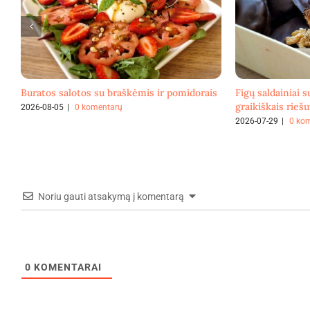
Buratos salotos su braškėmis ir pomidorais
Figų saldainiai s
graikiškais riešu
2026-08-05
|
0 komentarų
2026-07-29
|
0 ko
Noriu gauti atsakymą į komentarą
0
KOMENTARAI