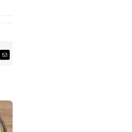
erest
El.
pašto
adresas