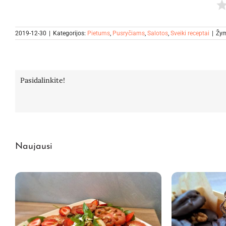
2019-12-30
|
Kategorijos:
Pietums
,
Pusryčiams
,
Salotos
,
Sveiki receptai
|
Žy
Pasidalinkite!
Naujausi