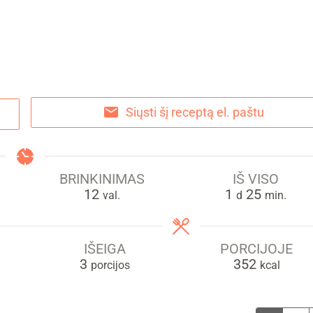
Siųsti šį receptą el. paštu
BRINKINIMAS
IŠ VISO
val.
day
min.
12
1
25
val.
d
min.
IŠEIGA
PORCIJOJE
3
352
porcijos
kcal