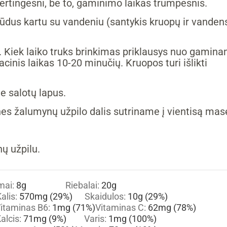
rtingesni, be to, gaminimo laikas trumpesnis.
ūdus kartu su vandeniu (santykis kruopų ir vanden
. Kiek laiko truks brinkimas priklausys nuo gamin
tacinis laikas 10-20 minučių. Kruopos turi išlikti
 salotų lapus.
s žalumynų užpilo dalis sutriname į vientisą mas
ų užpilu.
mai:
8
g
Riebalai:
20
g
alis:
570
mg
(29%)
Skaidulos:
10
g
(29%)
itaminas B6:
1
mg
(71%)
Vitaminas C:
62
mg
(78%)
alcis:
71
mg
(9%)
Varis:
1
mg
(100%)