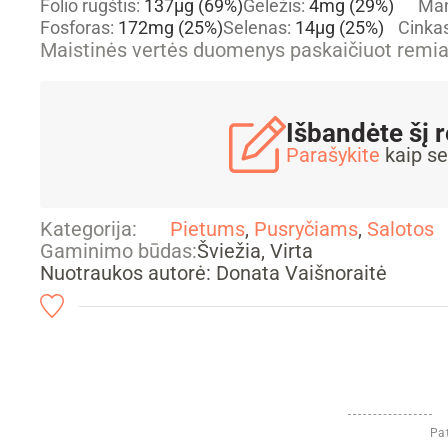
Folio rūgštis:
137
µg
(69%)
Geležis:
4
mg
(29%)
Ma
Fosforas:
172
mg
(25%)
Selenas:
14
µg
(25%)
Cinka
Maistinės vertės duomenys paskaičiuot rem
Išbandėte šį 
Parašykite
kaip se
Kategorija:
Pietums
,
Pusryčiams
,
Salotos
Gaminimo būdas:
Šviežia, ​Virta
Nuotraukos autorė: Donata Vaišnoraitė
Pat