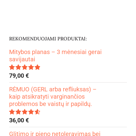
REKOMENDUOJAMI PRODUKTAI:
Mitybos planas – 3 mėnesiai gerai
savijautai
79,00
€
Įvertinimas:
4.99
iš 5
RĖMUO (GERL arba refliuksas) –
kaip atsikratyti varginančios
problemos be vaistų ir papildų.
36,00
€
Įvertinimas:
4.67
iš 5
Glitimo ir pieno netoleravimas bei