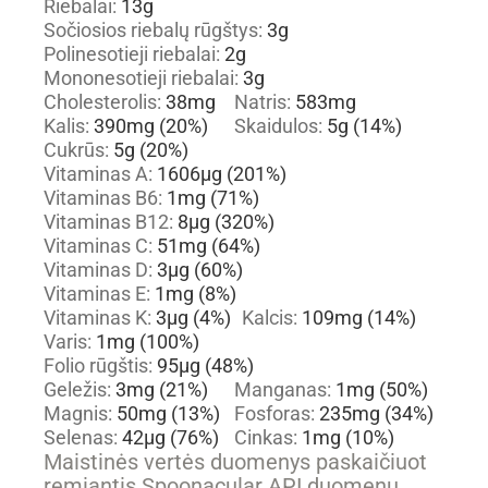
Riebalai:
13
g
Sočiosios riebalų rūgštys:
3
g
Polinesotieji riebalai:
2
g
Mononesotieji riebalai:
3
g
Cholesterolis:
38
mg
Natris:
583
mg
Kalis:
390
mg
(20%)
Skaidulos:
5
g
(14%)
Cukrūs:
5
g
(20%)
Vitaminas A:
1606
µg
(201%)
Vitaminas B6:
1
mg
(71%)
Vitaminas B12:
8
µg
(320%)
Vitaminas C:
51
mg
(64%)
Vitaminas D:
3
µg
(60%)
Vitaminas E:
1
mg
(8%)
Vitaminas K:
3
µg
(4%)
Kalcis:
109
mg
(14%)
Varis:
1
mg
(100%)
Folio rūgštis:
95
µg
(48%)
Geležis:
3
mg
(21%)
Manganas:
1
mg
(50%)
Magnis:
50
mg
(13%)
Fosforas:
235
mg
(34%)
Selenas:
42
µg
(76%)
Cinkas:
1
mg
(10%)
Maistinės vertės duomenys paskaičiuot
remiantis Spoonacular API duomenų