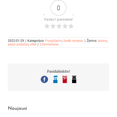
0
Patiko? Įvertinkite!
2022-01-29
|
Kategorijos:
Pusryčiams
,
Sveiki receptai
|
Žymos:
duona
,
pesto padažas
,
silkė
|
2 komentarai
Pasidalinkite!
LinkedIn
Pinterest
El.
Facebook
pašto
adresas
Naujausi