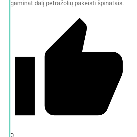
gaminat dalį petražolių pakeisti špinatais.
0