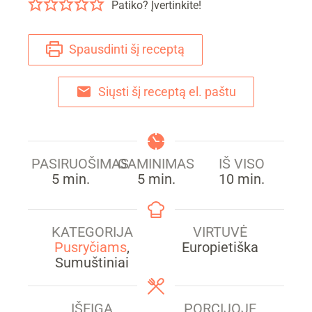
Patiko? Įvertinkite!
Spausdinti šį receptą
Siųsti šį receptą el. paštu
PASIRUOŠIMAS
GAMINIMAS
IŠ VISO
min.
min.
min.
5
min.
5
min.
10
min.
KATEGORIJA
VIRTUVĖ
Pusryčiams
,
Europietiška
Sumuštiniai
IŠEIGA
PORCIJOJE