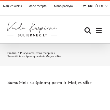
Skip
Naujienlaiškis
Mano receptai
Mano paskyra
KREPŠELIS
to
content
Pradžia
Pusryčiams
Sveiki receptai
Sumuštinis su špinatų pesto ir Matjes silke
Sumuštinis su špinatų pesto ir Matjes silke