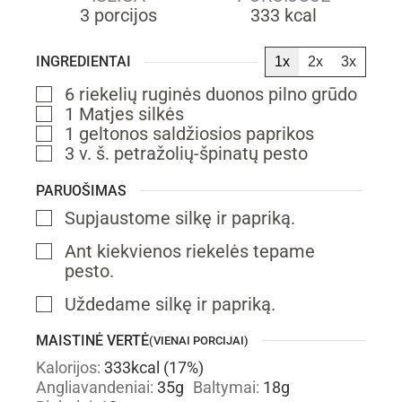
3
porcijos
333
kcal
INGREDIENTAI
1x
2x
3x
6
riekelių
ruginės duonos
pilno grūdo
▢
1
Matjes silkės
▢
1
geltonos saldžiosios paprikos
▢
3
v. š.
petražolių-špinatų pesto
▢
PARUOŠIMAS
Supjaustome silkę ir papriką.
▢
Ant kiekvienos riekelės tepame
▢
pesto.
Uždedame silkę ir papriką.
▢
MAISTINĖ VERTĖ
(VIENAI PORCIJAI)
Kalorijos:
333
kcal
(17%)
Angliavandeniai:
35
g
Baltymai:
18
g