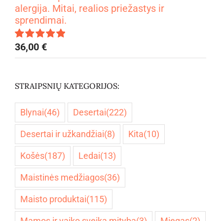
alergija. Mitai, realios priežastys ir
sprendimai.
36,00
€
Įvertinimas:
5.00
iš 5
STRAIPSNIŲ KATEGORIJOS:
Blynai
(46)
Desertai
(222)
Desertai ir užkandžiai
(8)
Kita
(10)
Košės
(187)
Ledai
(13)
Maistinės medžiagos
(36)
Maisto produktai
(115)
Mamos ir vaiko sveika mityba
(3)
Miegas
(2)