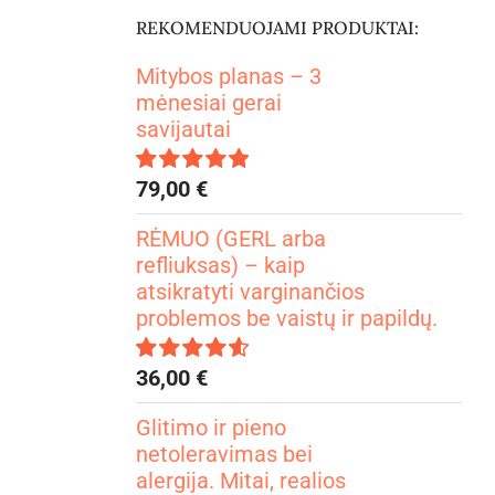
REKOMENDUOJAMI PRODUKTAI:
Mitybos planas – 3
mėnesiai gerai
savijautai
79,00
€
Įvertinimas:
4.99
iš 5
RĖMUO (GERL arba
refliuksas) – kaip
atsikratyti varginančios
problemos be vaistų ir papildų.
36,00
€
Įvertinimas:
4.67
iš 5
Glitimo ir pieno
netoleravimas bei
alergija. Mitai, realios