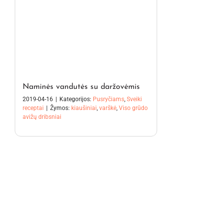
Naminės vandutės su daržovėmis
2019-04-16
|
Kategorijos:
Pusryčiams
,
Sveiki
receptai
|
Žymos:
kiaušiniai
,
varškė
,
Viso grūdo
avižų dribsniai