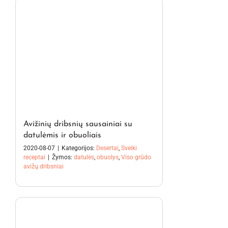
Avižinių dribsnių sausainiai su
datulėmis ir obuoliais
2020-08-07
|
Kategorijos:
Desertai
,
Sveiki
receptai
|
Žymos:
datulės
,
obuolys
,
Viso grūdo
avižų dribsniai