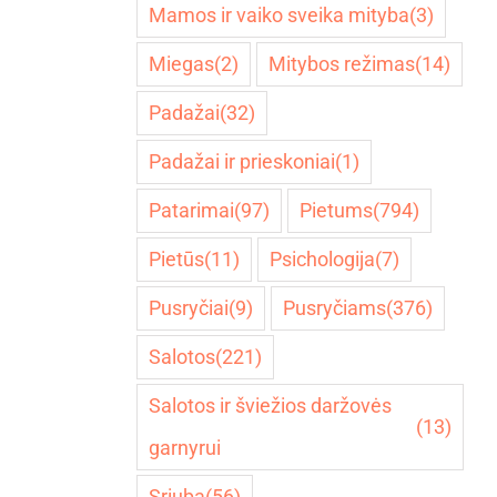
Mamos ir vaiko sveika mityba
(3)
Miegas
(2)
Mitybos režimas
(14)
Padažai
(32)
Padažai ir prieskoniai
(1)
Patarimai
(97)
Pietums
(794)
Pietūs
(11)
Psichologija
(7)
Pusryčiai
(9)
Pusryčiams
(376)
Salotos
(221)
Salotos ir šviežios daržovės
(13)
garnyrui
Sriuba
(56)