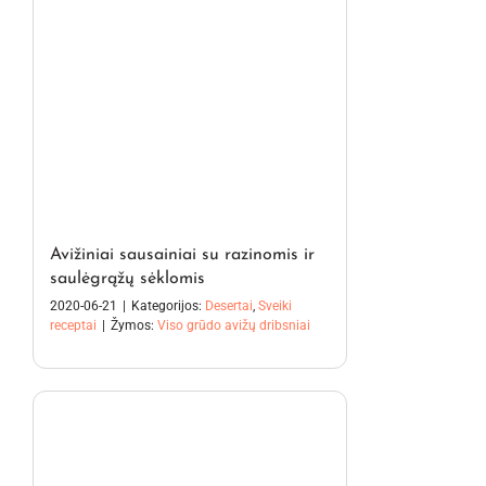
Avižiniai sausainiai su razinomis ir
saulėgrąžų sėklomis
2020-06-21
|
Kategorijos:
Desertai
,
Sveiki
receptai
|
Žymos:
Viso grūdo avižų dribsniai