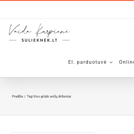
Skip
to
content
El. parduotuvė
Onlin
Pradžia
Tag:
Viso grūdo avižų dribsniai