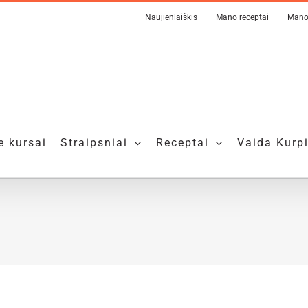
Naujienlaiškis
Mano receptai
Mano
e kursai
Straipsniai
Receptai
Vaida Kurp