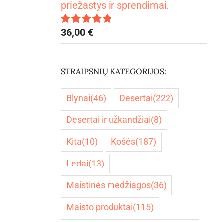
priežastys ir sprendimai.
36,00
€
Įvertinimas:
5.00
iš 5
STRAIPSNIŲ KATEGORIJOS:
Blynai
(46)
Desertai
(222)
Desertai ir užkandžiai
(8)
Kita
(10)
Košės
(187)
Ledai
(13)
Maistinės medžiagos
(36)
Maisto produktai
(115)