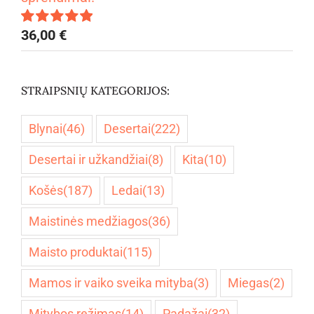
36,00
€
Įvertinimas:
5.00
iš 5
STRAIPSNIŲ KATEGORIJOS:
Blynai
(46)
Desertai
(222)
Desertai ir užkandžiai
(8)
Kita
(10)
Košės
(187)
Ledai
(13)
Maistinės medžiagos
(36)
Maisto produktai
(115)
Mamos ir vaiko sveika mityba
(3)
Miegas
(2)
Mitybos režimas
(14)
Padažai
(32)