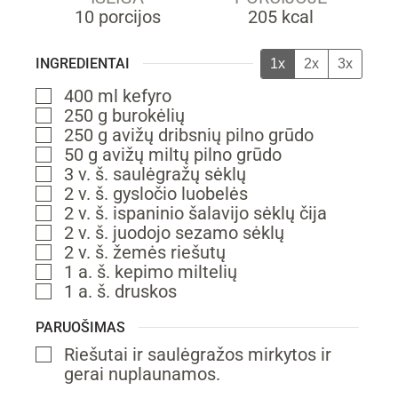
10
porcijos
205
kcal
INGREDIENTAI
1x
2x
3x
400
ml
kefyro
▢
250
g
burokėlių
▢
250
g
avižų dribsnių
pilno grūdo
▢
50
g
avižų miltų
pilno grūdo
▢
3
v. š.
saulėgražų sėklų
▢
2
v. š.
gysločio luobelės
▢
2
v. š.
ispaninio šalavijo sėklų
čija
▢
2
v. š.
juodojo sezamo sėklų
▢
2
v. š.
žemės riešutų
▢
1
a. š.
kepimo miltelių
▢
1
a. š.
druskos
▢
PARUOŠIMAS
Riešutai ir saulėgražos mirkytos ir
▢
gerai nuplaunamos.