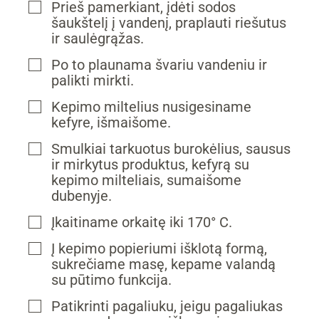
Prieš pamerkiant, įdėti sodos
▢
šaukštelį į vandenį, praplauti riešutus
ir saulėgrąžas.
Po to plaunama švariu vandeniu ir
▢
palikti mirkti.
Kepimo miltelius nusigesiname
▢
kefyre, išmaišome.
Smulkiai tarkuotus burokėlius, sausus
▢
ir mirkytus produktus, kefyrą su
kepimo milteliais, sumaišome
dubenyje.
Įkaitiname orkaitę iki 170° C.
▢
Į kepimo popieriumi išklotą formą,
▢
sukrečiame masę, kepame valandą
su pūtimo funkcija.
Patikrinti pagaliuku, jeigu pagaliukas
▢