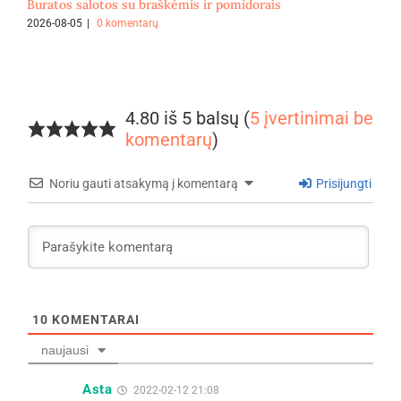
Buratos salotos su braškėmis ir pomidorais
F
2026-08-05
|
0 komentarų
2
4.80 iš 5 balsų (
5 įvertinimai be
komentarų
)
Noriu gauti atsakymą į komentarą
Prisijungti
10
KOMENTARAI
naujausi
Asta
2022-02-12 21:08