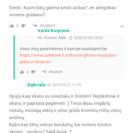
Sveiki. Kuom būtų galima keisti avižas? Jei alergiškas
visiems grūdams?
Atsakyti
0
Vaida Kurpienė
Atsakyti
Asta
2022-07-05 19:02
Visas mitų pasirinkimas ir kam jie naudojami čia
https://www.sulieknek.lt/miltai-be-glitimo-naudojimo-
gidas-ir-receptai/
Atsakyti
0
Gabriele
2020-04-27 11:59
Ojojoj kaip skanu su sviestuku ir žolelėm! Neįtikėtinai ir
skanu, ir paprasta pagaminti :) Tiesa dėjau migdolų
riešutų, moliūgų sėklų ir pilno grūdo kvietinių miltų vietoj
avižinių.
Kažin kas tiktų vietoje burokėlių, kai norėsis kitokio
skonio… morkos? Saldi bulvė..?