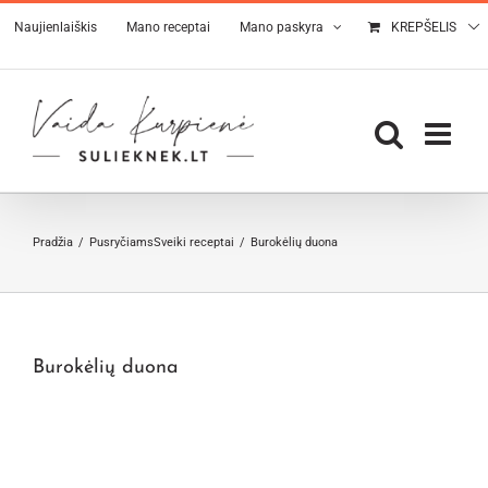
Skip
Naujienlaiškis
Mano receptai
Mano paskyra
KREPŠELIS
to
content
Pradžia
Pusryčiams
Sveiki receptai
Burokėlių duona
Burokėlių duona