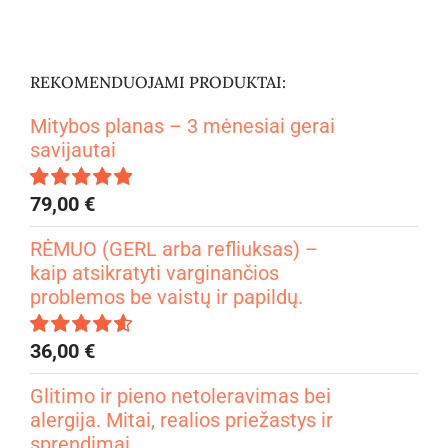
REKOMENDUOJAMI PRODUKTAI:
Mitybos planas – 3 mėnesiai gerai
savijautai
79,00
€
Įvertinimas:
4.99
iš 5
RĖMUO (GERL arba refliuksas) –
kaip atsikratyti varginančios
problemos be vaistų ir papildų.
36,00
€
Įvertinimas:
4.67
iš 5
Glitimo ir pieno netoleravimas bei
alergija. Mitai, realios priežastys ir
sprendimai.