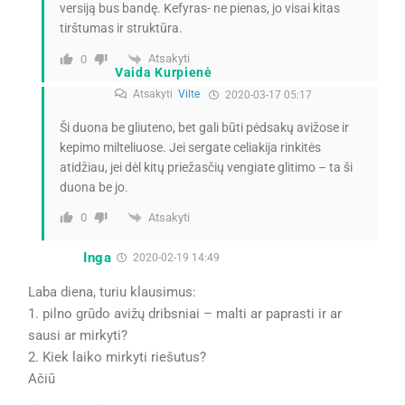
versiją bus bandę. Kefyras- ne pienas, jo visai kitas
tirštumas ir struktūra.
Atsakyti
0
Vaida Kurpienė
Atsakyti
Vilte
2020-03-17 05:17
Ši duona be gliuteno, bet gali būti pėdsakų avižose ir
kepimo milteliuose. Jei sergate celiakija rinkitės
atidžiau, jei dėl kitų priežasčių vengiate glitimo – ta ši
duona be jo.
Atsakyti
0
Inga
2020-02-19 14:49
Laba diena, turiu klausimus:
1. pilno grūdo avižų dribsniai – malti ar paprasti ir ar
sausi ar mirkyti?
2. Kiek laiko mirkyti riešutus?
Ačiū