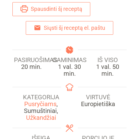
Spausdinti šį receptą
Siųsti šį receptą el. paštu
PASIRUOŠIMAS
GAMINIMAS
IŠ VISO
min.
hour
min.
hour
min.
20
min.
1
val.
30
1
val.
50
min.
min.
KATEGORIJA
VIRTUVĖ
Pusryčiams
,
Europietiška
Sumuštiniai,
Užkandžiai
IŠEIGA
PORCIJOJE