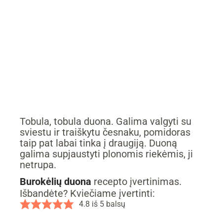
Tobula, tobula duona. Galima valgyti su
sviestu ir traiškytu česnaku, pomidoras
taip pat labai tinka į draugiją. Duoną
galima supjaustyti plonomis riekėmis, ji
netrupa.
Burokėlių duona
recepto įvertinimas.
Išbandėte? Kviečiame įvertinti:
4.8
iš
5
balsų