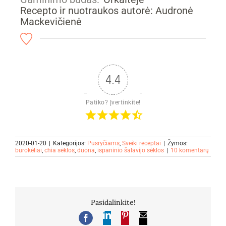
Recepto ir nuotraukos autorė: Audronė
Mackevičienė
4.4
Patiko? Įvertinkite!
2020-01-20
|
Kategorijos:
Pusryčiams
,
Sveiki receptai
|
Žymos:
burokėliai
,
chia sėklos
,
duona
,
ispaninio šalavijo sėklos
|
10 komentarų
Pasidalinkite!
LinkedIn
Pinterest
El.
Facebook
pašto