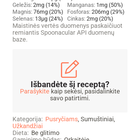
Geležis:
2
mg
(14%)
Manganas:
1
mg
(50%)
Magnis:
76
mg
(20%)
Fosforas:
206
mg
(29%)
Selenas:
13
µg
(24%)
Cinkas:
2
mg
(20%)
Maistinės vertės duomenys paskaičiuot
remiantis Spoonacular API duomenų
baze.
Išbandėte šį receptą?
Parašykite
kaip sekėsi, pasidalinkite
savo patirtimi.
Kategorija:
Pusryčiams
, Sumuštiniai,
Užkandžiai
Dieta:
Be glitimo
Gaminimo būdas:
Orkaitėje