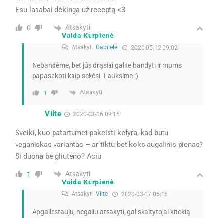
Esu laaabai dėkinga už receptą <3
Atsakyti
0
Vaida Kurpienė
Atsakyti
Gabriele
2020-05-12 09:02
Nebandėme, bet jūs drąsiai galite bandyti ir mums
papasakoti kaip sekėsi. Lauksime :)
Atsakyti
1
Vilte
2020-03-16 09:16
Sveiki, kuo patartumet pakeisti kefyra, kad butu
veganiskas variantas – ar tiktu bet koks augalinis pienas?
Si duona be gliuteno? Aciu
Atsakyti
1
Vaida Kurpienė
Atsakyti
Vilte
2020-03-17 05:16
Apgailestauju, negaliu atsakyti, gal skaitytojai kitokią