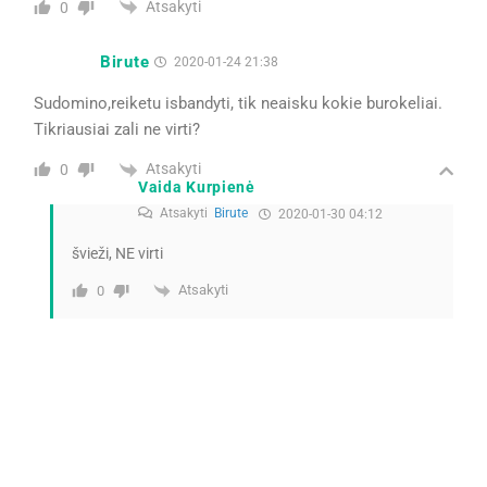
Atsakyti
0
Birute
2020-01-24 21:38
Sudomino,reiketu isbandyti, tik neaisku kokie burokeliai.
Tikriausiai zali ne virti?
Atsakyti
0
Vaida Kurpienė
Atsakyti
Birute
2020-01-30 04:12
švieži, NE virti
Atsakyti
0