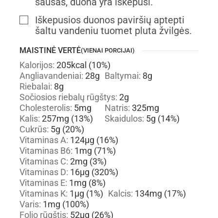
sausas, duona yra iškepusi.
Iškepusios duonos paviršių aptepti
▢
šaltu vandeniu tuomet pluta žvilgės.
MAISTINĖ VERTĖ
(VIENAI PORCIJAI)
Kalorijos:
205
kcal
(10%)
Angliavandeniai:
28
g
Baltymai:
8
g
Riebalai:
8
g
Sočiosios riebalų rūgštys:
2
g
Cholesterolis:
5
mg
Natris:
325
mg
Kalis:
257
mg
(13%)
Skaidulos:
5
g
(14%)
Cukrūs:
5
g
(20%)
Vitaminas A:
124
µg
(16%)
Vitaminas B6:
1
mg
(71%)
Vitaminas C:
2
mg
(3%)
Vitaminas D:
16
µg
(320%)
Vitaminas E:
1
mg
(8%)
Vitaminas K:
1
µg
(1%)
Kalcis:
134
mg
(17%)
Varis:
1
mg
(100%)
Folio rūgštis:
52
µg
(26%)