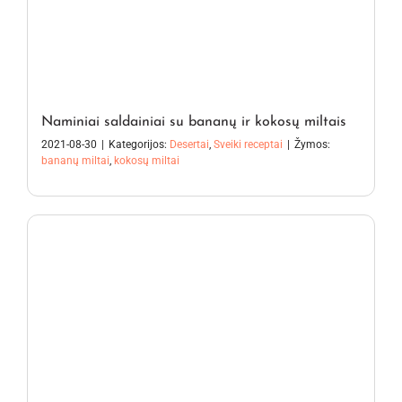
Naminiai saldainiai su bananų ir kokosų miltais
2021-08-30
|
Kategorijos:
Desertai
,
Sveiki receptai
|
Žymos:
bananų miltai
,
kokosų miltai