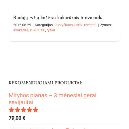
Rudųjų ryžių košė su kukurūzais ir avokadu
2015-06-25
|
Kategorijos:
Pusryčiams
,
Sveiki receptai
|
Žymos:
avokadas
,
kukūrūzai
,
ryžiai
REKOMENDUOJAMI PRODUKTAI:
Mitybos planas – 3 mėnesiai gerai
savijautai
79,00
€
Įvertinimas:
4.99
iš 5