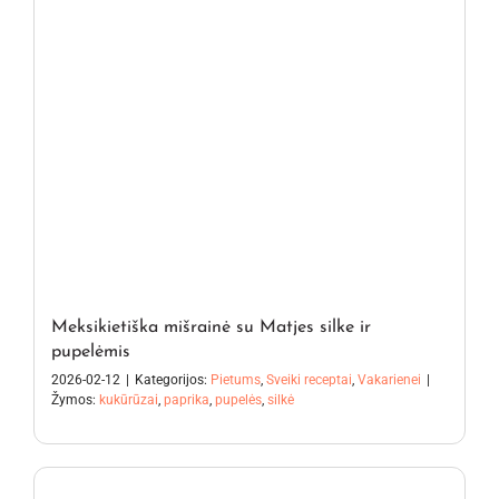
Meksikietiška mišrainė su Matjes silke ir
pupelėmis
2026-02-12
|
Kategorijos:
Pietums
,
Sveiki receptai
,
Vakarienei
|
Žymos:
kukūrūzai
,
paprika
,
pupelės
,
silkė