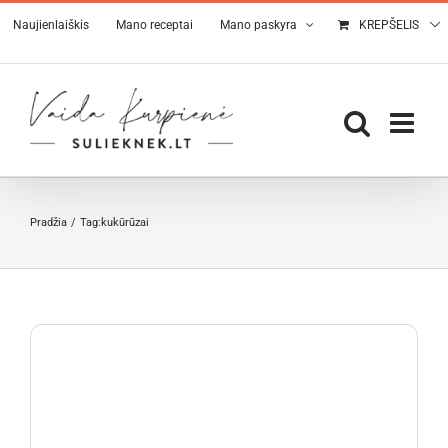
Skip
Naujienlaiškis
Mano receptai
Mano paskyra
KREPŠELIS
to
content
Pradžia
Tag:
kukūrūzai