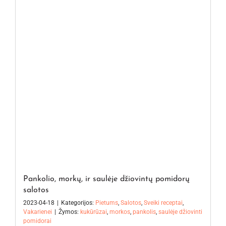
Pankolio, morkų, ir saulėje džiovintų pomidorų
salotos
2023-04-18
|
Kategorijos:
Pietums
,
Salotos
,
Sveiki receptai
,
Vakarienei
|
Žymos:
kukūrūzai
,
morkos
,
pankolis
,
saulėje džiovinti
pomidorai