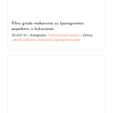
Pilno grūdo makaronai su šparaginėmis
pupelėmis ir kukurūzais
2018-07-31
|
Kategorijos:
Pietums
,
Sveiki receptai
|
Žymos:
cukinija
,
kukūrūzai
,
makaronai
,
šparaginės pupelės