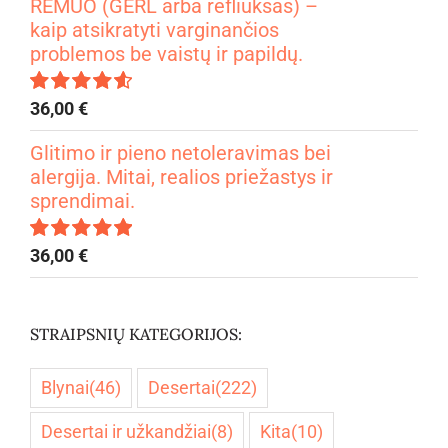
RĖMUO (GERL arba refliuksas) –
kaip atsikratyti varginančios
problemos be vaistų ir papildų.
36,00
€
Įvertinimas:
4.67
iš 5
Glitimo ir pieno netoleravimas bei
alergija. Mitai, realios priežastys ir
sprendimai.
36,00
€
Įvertinimas:
5.00
iš 5
STRAIPSNIŲ KATEGORIJOS:
Blynai
(46)
Desertai
(222)
Desertai ir užkandžiai
(8)
Kita
(10)